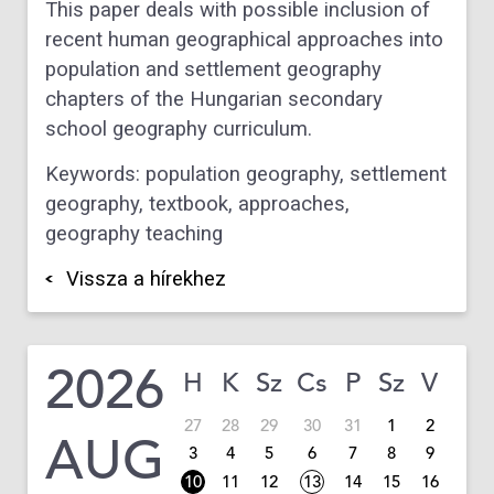
This paper deals with possible inclusion of
recent human geographical approaches into
population and settlement geography
chapters of the Hungarian secondary
school geography curriculum.
Keywords: population geography, settlement
geography, textbook, approaches,
geography teaching
Vissza a hírekhez
2026
H
K
Sz
Cs
P
Sz
V
27
28
29
30
31
1
2
AUG
3
4
5
6
7
8
9
10
11
12
13
14
15
16