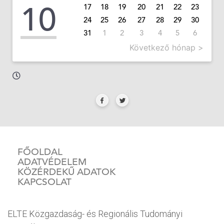
10
17
18
19
20
21
22
23
24
25
26
27
28
29
30
31
1
2
3
4
5
6
Következő hónap >
FŐOLDAL
ADATVÉDELEM
KÖZÉRDEKŰ ADATOK
KAPCSOLAT
ELTE Közgazdaság- és Regionális Tudományi