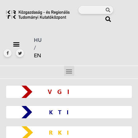
HU
/
EN