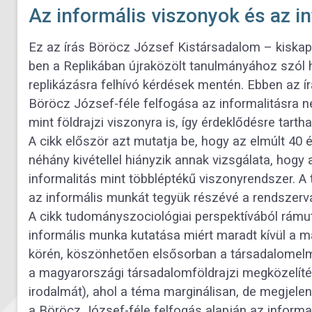
Az informális viszonyok és az i
Ez az írás Böröcz József Kistársadalom – kiskap
ben a Replikában újraközölt tanulmányához szól
replikázásra felhívó kérdések mentén. Ebben az ír
Böröcz József-féle felfogása az informalitásra 
mint földrajzi viszonyra is, így érdeklődésre tart
A cikk először azt mutatja be, hogy az elmúlt 40
néhány kivétellel hiányzik annak vizsgálata, hog
informalitás mint többléptékű viszonyrendszer. 
az informális munkát tegyük részévé a rendszervá
A cikk tudományszociológiai perspektívából rámut
informális munka kutatása miért maradt kívül a m
körén, köszönhetően elsősorban a társadalomelmé
a magyarországi társadalomföldrajzi megközelítése
irodalmát), ahol a téma marginálisan, de megjele
a Böröcz József-féle felfogás alapján az informa