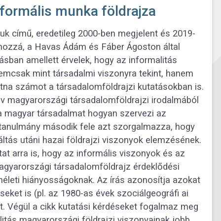
nformális munka földrajza
uk című, eredetileg 2000-ben megjelent és 2019-
 hozzá, a Havas Ádám és Fáber Ágoston által
ásban amellett érvelek, hogy az informalitás
nemcsak mint társadalmi viszonyra tekint, hanem
hatna számot a társadalomföldrajzi kutatásokban is.
 év magyarországi társadalomföldrajzi irodalmából
y a magyar társadalmat hogyan szervezi az
A tanulmány második fele azt szorgalmazza, hogy
ltás utáni hazai földrajzi viszonyok elemzésének.
at arra is, hogy az informális viszonyok és az
agyarországi társadalomföldrajz érdeklődési
leti hiányosságoknak. Az írás azonosítja azokat
ket is (pl. az 1980-as évek szociálgeográfi ai
nt. Végül a cikk kutatási kérdéseket fogalmaz meg
litás magyarországi földrajzi viszonyainak jobb