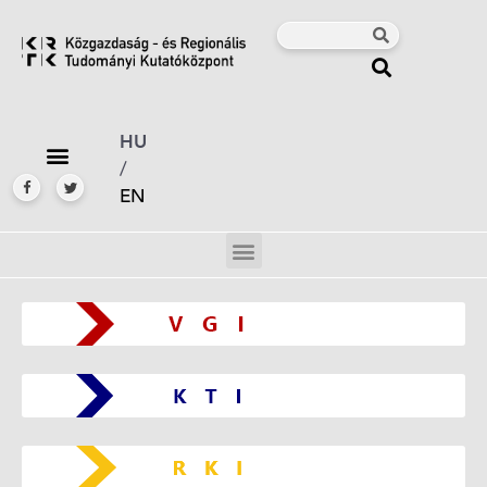
HU
/
EN