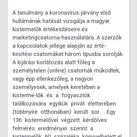
A tanulmány a koronavírus-járvány első
hullámának hatását vizsgálja a magyar
kistermelők értékesítéseire és
marketingcsatorna-használatára. A szerzők
a kapcsolatok jellege alapján az érté-
kesítési csatornákat három típusba sorolják.
A kijárási korlátozás alatt főleg a
személytelen (online) csatornák működtek,
vagy épp ellenkezőleg, a nagyon
személyesek, amelyek keretében a
kisterme-lők és a fogyasztók
találkozására egyikük privát életterében
(többnyire otthonában) került sor. Egy
136 kistermelővel végzett kérdőíves
felmérés eredményei szerint a
kistermelők 60 százaléka könyvelhetett el