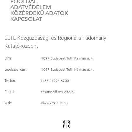
FŐOLDAL
ADATVÉDELEM
KÖZÉRDEKŰ ADATOK
KAPCSOLAT
ELTE Közgazdaság- és Regionális Tudományi
Kutatóközpont
1097 Budapest Tóth Kálmán u. 4.
Cím:
1097 Budapest Tóth Kálmán u. 4.
Levelezési cím:
(+36-1) 224 6700
Telefon:
titkarsag
@krtk.elte.hu
E-mail:
www.krtk.elte.hu
Web: