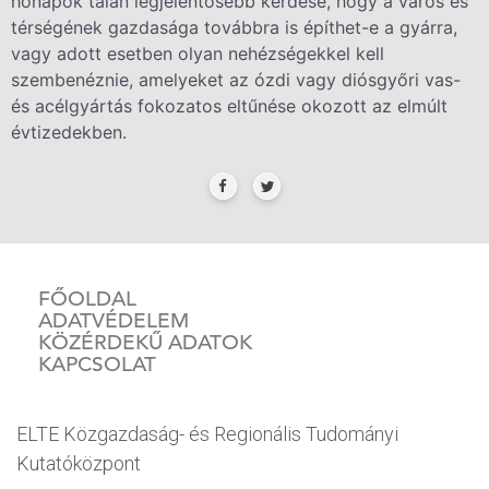
hónapok talán legjelentősebb kérdése, hogy a város és
térségének gazdasága továbbra is építhet-e a gyárra,
vagy adott esetben olyan nehézségekkel kell
szembenéznie, amelyeket az ózdi vagy diósgyőri vas-
és acélgyártás fokozatos eltűnése okozott az elmúlt
évtizedekben.
FŐOLDAL
ADATVÉDELEM
KÖZÉRDEKŰ ADATOK
KAPCSOLAT
ELTE Közgazdaság- és Regionális Tudományi
Kutatóközpont