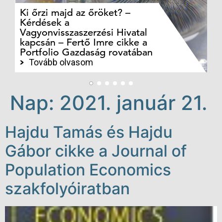
Ki őrzi majd az őröket? –
M
Kérdések a
cé
Vagyonvisszaszerzési Hivatal
ki
kapcsán – Fertő Imre cikke a
ka
Portfolio Gazdaság rovatában
te
Tovább olvasom
Nap:
2021. január 21.
Hajdu Tamás és Hajdu
Gábor cikke a Journal of
Population Economics
szakfolyóiratban