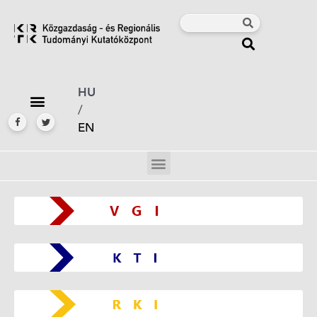
HU
/
EN