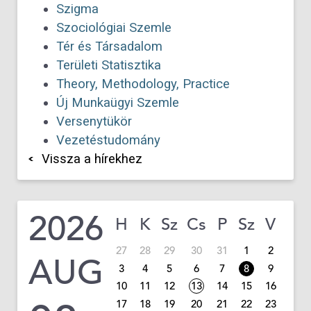
Szigma
Szociológiai Szemle
Tér és Társadalom
Területi Statisztika
Theory, Methodology, Practice
Új Munkaügyi Szemle
Versenytükör
Vezetéstudomány
Vissza a hírekhez
2026
H
K
Sz
Cs
P
Sz
V
27
28
29
30
31
1
2
AUG
3
4
5
6
7
8
9
10
11
12
13
14
15
16
17
18
19
20
21
22
23