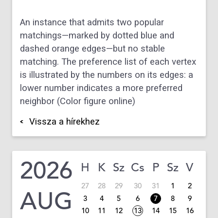
An instance that admits two popular
matchings—marked by dotted blue and
dashed orange edges—but no stable
matching. The preference list of each vertex
is illustrated by the numbers on its edges: a
lower number indicates a more preferred
neighbor (Color figure online)
Vissza a hírekhez
2026
H
K
Sz
Cs
P
Sz
V
27
28
29
30
31
1
2
AUG
3
4
5
6
7
8
9
10
11
12
13
14
15
16