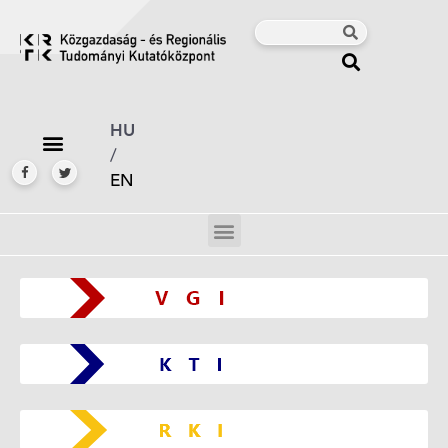
HU
/
EN