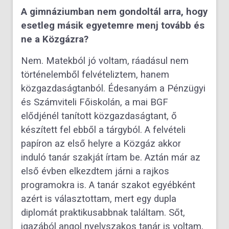
A gimnáziumban nem gondoltál arra, hogy
esetleg másik egyetemre menj tovább és
ne a Közgázra?
Nem. Matekból jó voltam, ráadásul nem
történelemből felvételiztem, hanem
közgazdaságtanból. Édesanyám a Pénzügyi
és Számviteli Főiskolán, a mai BGF
elődjénél tanított közgazdaságtant, ő
készített fel ebből a tárgyból. A felvételi
papíron az első helyre a Közgáz akkor
induló tanár szakját írtam be. Aztán már az
első évben elkezdtem járni a rajkos
programokra is. A tanár szakot egyébként
azért is választottam, mert egy dupla
diplomát praktikusabbnak találtam. Sőt,
igazából angol nyelvszakos tanár is voltam,