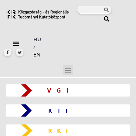
HU
/
EN