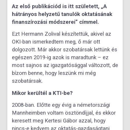
Az első publikációd is itt született, „A
hátrányos helyzetű tanulók oktatásának
finanszírozási módszerei” címmel.
Ezt Hermann Zolival készítettük, akivel az
OKI-ban ismerkedtem meg, ő már ott
dolgozott. Már akkor szobatársak lettünk és
egészen 2019-ig azok is maradtunk – ez
most sajnos az igazgatósággal változott, de
bízom benne, hogy leszünk mi még
szobatársak.
Mikor kerültél a KTI-be?
2008-ban. Előtte egy évig a németországi
Mannheimben voltam ösztöndíjjal, és ekkor
keresett meg Kertesi Gábor azzal, hogy
nincs-e kedvem az oktatás-gazdaságtani