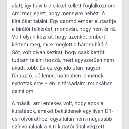
alatt, így havi 6-7 cikkel kellett foglalkoznom.
Ami meglepett, hogy mennyire nehéz jó
bírálókat találni. Egy csomó ember elutasítja
a bírálói felkérést, mondván, hogy nem ér rá.
Volt olyan kézirat, hogy tizenkét embert
kértem meg, mire meglett a három bíráló.
Sőt, volt olyan kézirat, hogy csak kettőt
tudtam találni hozzá, mert egyszerűen nem
akadt több. És ez egy idő után nagyon
fárasztó. Jó lenne, ha többen lennének
nyitottak erre – én is társadalmi munkában
csinálom.
A másik, ami érdekes volt, hogy azok a
kutatások, amiket beküldenek egy ilyen D1-
es folyóirathoz, egyáltalán nem magasabb
színvonalúak a KTI kutatói által végzett