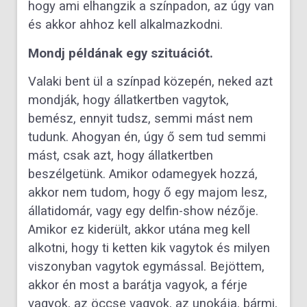
hogy ami elhangzik a színpadon, az úgy van
és akkor ahhoz kell alkalmazkodni.
Mondj példának egy szituációt.
Valaki bent ül a színpad közepén, neked azt
mondják, hogy állatkertben vagytok,
bemész, ennyit tudsz, semmi mást nem
tudunk. Ahogyan én, úgy ő sem tud semmi
mást, csak azt, hogy állatkertben
beszélgetünk. Amikor odamegyek hozzá,
akkor nem tudom, hogy ő egy majom lesz,
állatidomár, vagy egy delfin-show nézője.
Amikor ez kiderült, akkor utána meg kell
alkotni, hogy ti ketten kik vagytok és milyen
viszonyban vagytok egymással. Bejöttem,
akkor én most a barátja vagyok, a férje
vagyok, az öccse vagyok, az unokája, bármi,