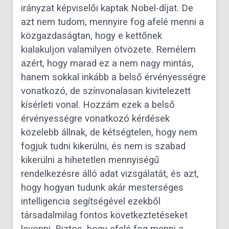
irányzat képviselői kaptak Nobel-díjat. De
azt nem tudom, mennyire fog afelé menni a
közgazdaságtan, hogy e kettőnek
kialakuljon valamilyen ötvözete. Remélem
azért, hogy marad ez a nem nagy mintás,
hanem sokkal inkább a belső érvényességre
vonatkozó, de színvonalasan kivitelezett
kísérleti vonal. Hozzám ezek a belső
érvényességre vonatkozó kérdések
közelebb állnak, de kétségtelen, hogy nem
fogjuk tudni kikerülni, és nem is szabad
kikerülni a hihetetlen mennyiségű
rendelkezésre álló adat vizsgálatát, és azt,
hogy hogyan tudunk akár mesterséges
intelligencia segítségével ezekből
társadalmilag fontos következtetéseket
levonni. Biztos, hogy efelé fog menni a