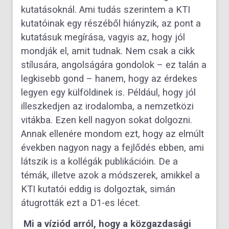
kutatásoknál. Ami tudás szerintem a KTI
kutatóinak egy részéből hiányzik, az pont a
kutatásuk megírása, vagyis az, hogy jól
mondják el, amit tudnak. Nem csak a cikk
stílusára, angolságára gondolok – ez talán a
legkisebb gond – hanem, hogy az érdekes
legyen egy külföldinek is. Például, hogy jól
illeszkedjen az irodalomba, a nemzetközi
vitákba. Ezen kell nagyon sokat dolgozni.
Annak ellenére mondom ezt, hogy az elmúlt
években nagyon nagy a fejlődés ebben, ami
látszik is a kollégák publikációin. De a
témák, illetve azok a módszerek, amikkel a
KTI kutatói eddig is dolgoztak, simán
átugrották ezt a D1-es lécet.
Mi a víziód arról, hogy a közgazdasági