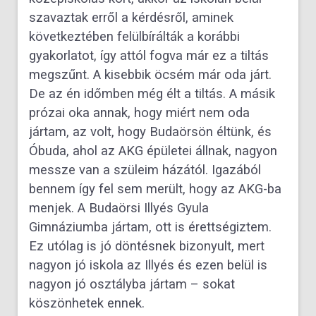
szavaztak erről a kérdésről, aminek
következtében felülbírálták a korábbi
gyakorlatot, így attól fogva már ez a tiltás
megszűnt. A kisebbik öcsém már oda járt.
De az én időmben még élt a tiltás. A másik
prózai oka annak, hogy miért nem oda
jártam, az volt, hogy Budaörsön éltünk, és
Óbuda, ahol az AKG épületei állnak, nagyon
messze van a szüleim házától. Igazából
bennem így fel sem merült, hogy az AKG-ba
menjek. A Budaörsi Illyés Gyula
Gimnáziumba jártam, ott is érettségiztem.
Ez utólag is jó döntésnek bizonyult, mert
nagyon jó iskola az Illyés és ezen belül is
nagyon jó osztályba jártam – sokat
köszönhetek ennek.