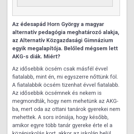
Az édesapád Horn György a magyar
alternatív pedagógia meghatározó alakja,
az Alternatív Közgazdasági Gimnázium
egyik megalapítója. Belőled mégsem lett
AKG-s diák. Miért?
Az idősebbik öcsém csak másfél évvel
fiatalabb, mint én, mi egyszerre nőttünk föl.
A fiatalabbik öcsém tizenhat évvel fiatalabb.
Az idősebbik öcsémnek és nekem is
megmondták, hogy nem mehetünk az AKG-
ba, mert oda az ottani tanárok gyerekei nem
mehettek. A sors iróniája, hogy később,
amikor egyre több tanár gyereke érte el a
középiskolás kort, akkor az iskolán belül