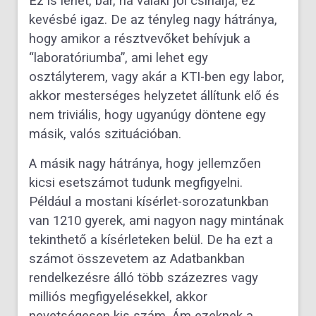
Ez is lehet, bár, ha valaki jól csinálja, ez
kevésbé igaz. De az tényleg nagy hátránya,
hogy amikor a résztvevőket behívjuk a
“laboratóriumba”, ami lehet egy
osztályterem, vagy akár a KTI-ben egy labor,
akkor mesterséges helyzetet állítunk elő és
nem triviális, hogy ugyanúgy döntene egy
másik, valós szituációban.
A másik nagy hátránya, hogy jellemzően
kicsi esetszámot tudunk megfigyelni.
Például a mostani kísérlet-sorozatunkban
van 1210 gyerek, ami nagyon nagy mintának
tekinthető a kísérleteken belül. De ha ezt a
számot összevetem az Adatbankban
rendelkezésre álló több százezres vagy
milliós megfigyelésekkel, akkor
nevetségesen kis szám. Ám ezeknek a