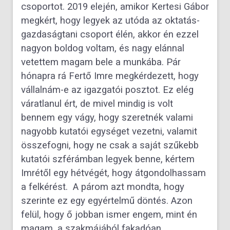
csoportot. 2019 elején, amikor Kertesi Gábor
megkért, hogy legyek az utóda az oktatás-
gazdaságtani csoport élén, akkor én ezzel
nagyon boldog voltam, és nagy elánnal
vetettem magam bele a munkába. Pár
hónapra rá Fertő Imre megkérdezett, hogy
vállalnám-e az igazgatói posztot. Ez elég
váratlanul ért, de mivel mindig is volt
bennem egy vágy, hogy szeretnék valami
nagyobb kutatói egységet vezetni, valamit
összefogni, hogy ne csak a saját szűkebb
kutatói szférámban legyek benne, kértem
Imrétől egy hétvégét, hogy átgondolhassam
a felkérést. A párom azt mondta, hogy
szerinte ez egy egyértelmű döntés. Azon
felül, hogy ő jobban ismer engem, mint én
magam, a szakmájából fakadóan