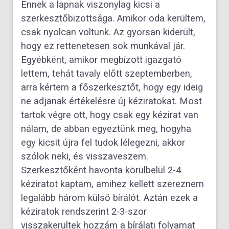
Ennek a lapnak viszonylag kicsi a
szerkesztőbizottsága. Amikor oda kerültem,
csak nyolcan voltunk. Az gyorsan kiderült,
hogy ez rettenetesen sok munkával jár.
Egyébként, amikor megbízott igazgató
lettem, tehát tavaly előtt szeptemberben,
arra kértem a főszerkesztőt, hogy egy ideig
ne adjanak értékelésre új kéziratokat. Most
tartok végre ott, hogy csak egy kézirat van
nálam, de abban egyeztünk meg, hogyha
egy kicsit újra fel tudok lélegezni, akkor
szólok neki, és visszaveszem.
Szerkesztőként havonta körülbelül 2-4
kéziratot kaptam, amihez kellett szereznem
legalább három külső bírálót. Aztán ezek a
kéziratok rendszerint 2-3-szor
visszakerültek hozzám a bírálati folyamat