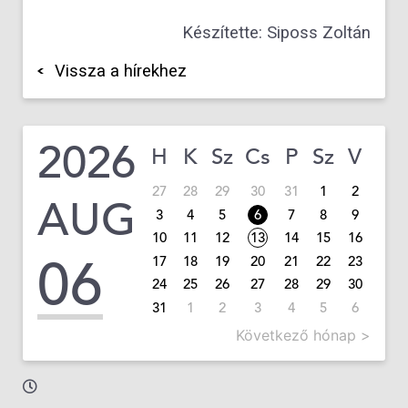
Készítette: Siposs Zoltán
Vissza a hírekhez
2026
H
K
Sz
Cs
P
Sz
V
27
28
29
30
31
1
2
AUG
3
4
5
6
7
8
9
10
11
12
13
14
15
16
06
17
18
19
20
21
22
23
24
25
26
27
28
29
30
31
1
2
3
4
5
6
Következő hónap >