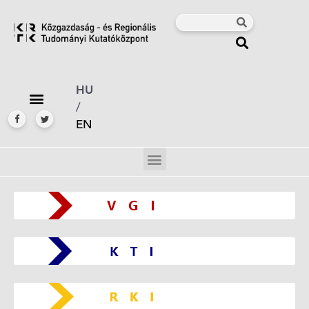
HU
/
EN