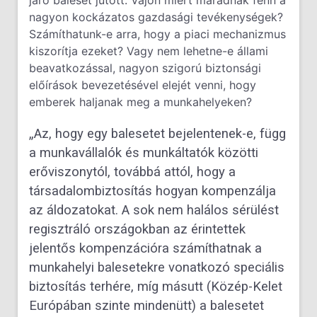
járó baleset jutott. Vajon miért maradnak fenn a
nagyon kockázatos gazdasági tevékenységek?
Számíthatunk-e arra, hogy a piaci mechanizmus
kiszorítja ezeket? Vagy nem lehetne-e állami
beavatkozással, nagyon szigorú biztonsági
előírások bevezetésével elejét venni, hogy
emberek haljanak meg a munkahelyeken?
„Az, hogy egy balesetet bejelentenek-e, függ
a munkavállalók és munkáltatók közötti
erőviszonytól, továbbá attól, hogy a
társadalombiztosítás hogyan kompenzálja
az áldozatokat. A sok nem halálos sérülést
regisztráló országokban az érintettek
jelentős kompenzációra számíthatnak a
munkahelyi balesetekre vonatkozó speciális
biztosítás terhére, míg másutt (Közép-Kelet
Európában szinte mindenütt) a balesetet