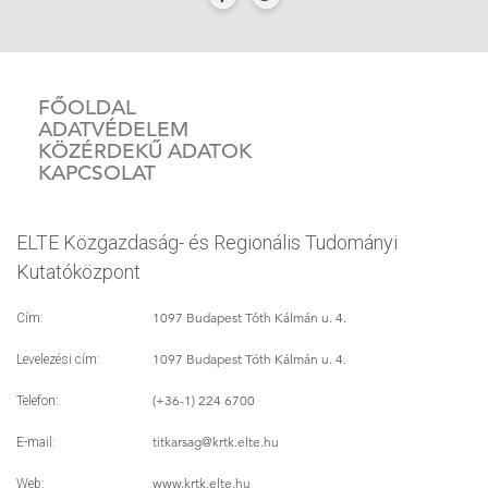
FŐOLDAL
ADATVÉDELEM
KÖZÉRDEKŰ ADATOK
KAPCSOLAT
ELTE Közgazdaság- és Regionális Tudományi
Kutatóközpont
1097 Budapest Tóth Kálmán u. 4.
Cím:
1097 Budapest Tóth Kálmán u. 4.
Levelezési cím:
(+36-1) 224 6700
Telefon:
titkarsag
@krtk.elte.hu
E-mail:
www.krtk.elte.hu
Web: