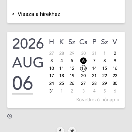
Vissza a hírekhez
2026
H
K
Sz
Cs
P
Sz
V
27
28
29
30
31
1
2
AUG
3
4
5
6
7
8
9
10
11
12
13
14
15
16
06
17
18
19
20
21
22
23
24
25
26
27
28
29
30
31
1
2
3
4
5
6
Következő hónap >