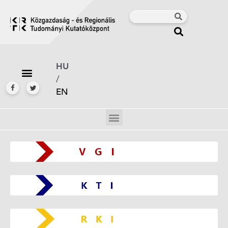
HU
/
EN