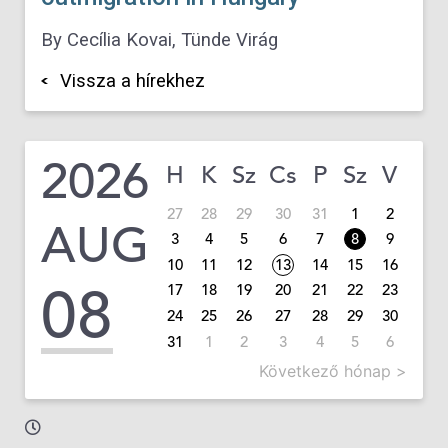
By
Cecília Kovai, Tünde Virág
Vissza a hírekhez
2026
H
K
Sz
Cs
P
Sz
V
27
28
29
30
31
1
2
AUG
3
4
5
6
7
8
9
10
11
12
13
14
15
16
08
17
18
19
20
21
22
23
24
25
26
27
28
29
30
31
1
2
3
4
5
6
Következő hónap >