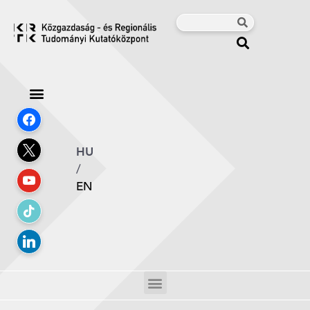
HU
/
EN