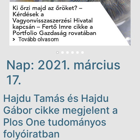
Ki őrzi majd az őröket? –
M
Kérdések a
cé
Vagyonvisszaszerzési Hivatal
ki
kapcsán – Fertő Imre cikke a
ka
Portfolio Gazdaság rovatában
te
Tovább olvasom
Nap:
2021. március
17.
Hajdu Tamás és Hajdu
Gábor cikke megjelent a
Plos One tudományos
folyóiratban