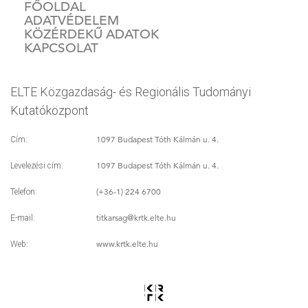
FŐOLDAL
ADATVÉDELEM
KÖZÉRDEKŰ ADATOK
KAPCSOLAT
ELTE Közgazdaság- és Regionális Tudományi
Kutatóközpont
1097 Budapest Tóth Kálmán u. 4.
Cím:
1097 Budapest Tóth Kálmán u. 4.
Levelezési cím:
(+36-1) 224 6700
Telefon:
titkarsag
@krtk.elte.hu
E-mail:
www.krtk.elte.hu
Web: