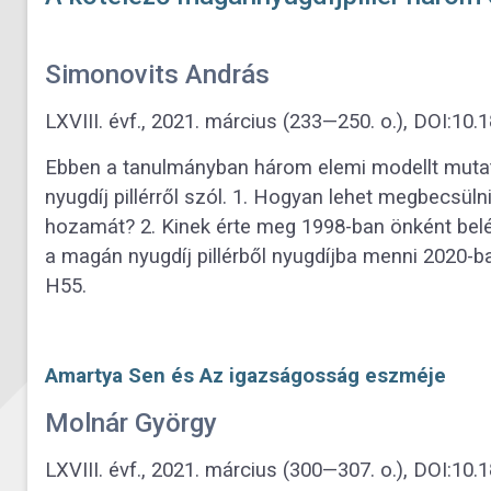
Simonovits András
LXVIII. évf., 2021. március (233—250. o.), DOI:1
Ebben a tanulmányban három elemi modellt muta
nyugdíj pillérről szól. 1. Hogyan lehet megbecsüln
hozamát? 2. Kinek érte meg 1998-ban önként belép
a magán nyugdíj pillérből nyugdíjba menni 2020-b
H55.
Amartya Sen és Az igazságosság eszméje
Molnár György
LXVIII. évf., 2021. március (300—307. o.), DOI:1