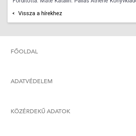
Fordította: Máté Katalin. Pallas Athéné Könyvkiad
Vissza a hírekhez
FŐOLDAL
ADATVÉDELEM
KÖZÉRDEKŰ ADATOK