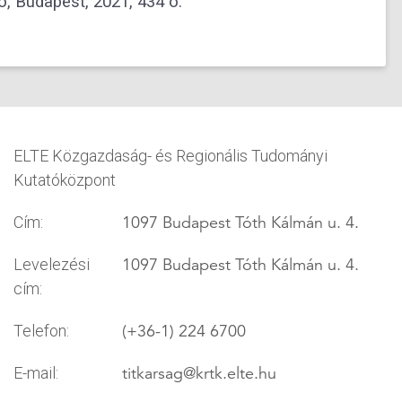
ó, Budapest, 2021, 434 o.
ELTE Közgazdaság- és Regionális Tudományi
Kutatóközpont
1097 Budapest Tóth Kálmán u. 4.
Cím:
1097 Budapest Tóth Kálmán u. 4.
Levelezési
cím:
(+36-1) 224 6700
Telefon:
titkarsag
@krtk.elte.hu
E-mail: