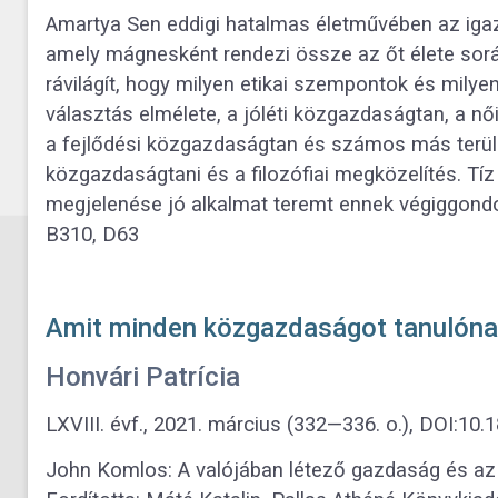
Amartya Sen eddigi hatalmas életművében az iga
amely mágnesként rendezi össze az őt élete sorá
rávilágít, hogy milyen etikai szempontok és mily
választás elmélete, a jóléti közgazdaságtan, a nő
a fejlődési közgazdaságtan és számos más terület
közgazdaságtani és a filozófiai megközelítés. Tíz
megjelenése jó alkalmat teremt ennek végiggondol
B310, D63
Amit minden közgazdaságot tanulónak
Honvári Patrícia
LXVIII. évf., 2021. március (332—336. o.), DOI:1
John Komlos: A valójában létező gazdaság és az 