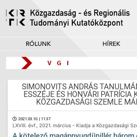
RÓLUNK
HÍREK
SIMONOVITS ANDRÁS TANULMÁ
ESSZÉJE ÉS HONVÁRI PATRÍCIA
KÖZGAZDASÁGI SZEMLE MÁ
2021.03.10. | 11:37
LXVIII. évf., 2021. március - Kiadja a Közgazdasági S
A kötelező magánnyugdíjpillér három 