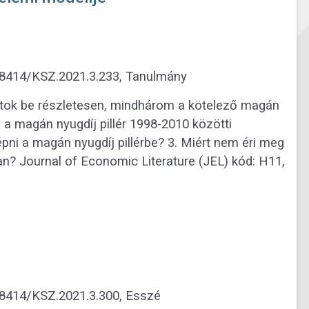
0.18414/KSZ.2021.3.233, Tanulmány
tok be részletesen, mindhárom a kötelező magán
i a magán nyugdíj pillér 1998-2010 közötti
ni a magán nyugdíj pillérbe? 3. Miért nem éri meg
an? Journal of Economic Literature (JEL) kód: H11,
0.18414/KSZ.2021.3.300, Esszé