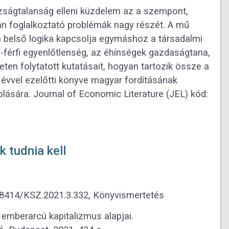
zságtalanság elleni küzdelem az a szempont,
n foglalkoztató problémák nagy részét. A mű
en belső logika kapcsolja egymáshoz a társadalmi
i-férfi egyenlőtlenség, az éhínségek gazdaságtana,
en folytatott kutatásait, hogyan tartozik össze a
 évvel ezelőtti könyve magyar fordításának
ására. Journal of Economic Literature (JEL) kód:
 tudnia kell
0.18414/KSZ.2021.3.332, Könyvismertetés
emberarcú kapitalizmus alapjai.