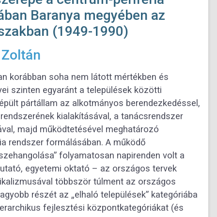
sában
Baranya megyében az
rszakban (1949-1990)
 Zoltán
ban korábban soha nem látott mértékben és
i szinten egyaránt a települések közötti
iépült pártállam az alkotmányos
berendezkedéssel,
 rendszerének kialakításával,
a tanácsrendszer
sával, majd működtetésével
meghatározó
ria rendszer formálásában. A
működő
„összehangolása” folyamatosan napirenden
volt a
utató, egyetemi oktató – az országos tervek
dikalizmusával többször túlment az országos
agyobb részét az „elhaló települések”
kategóriába
erarchikus fejlesztési
központkategóriákat (és