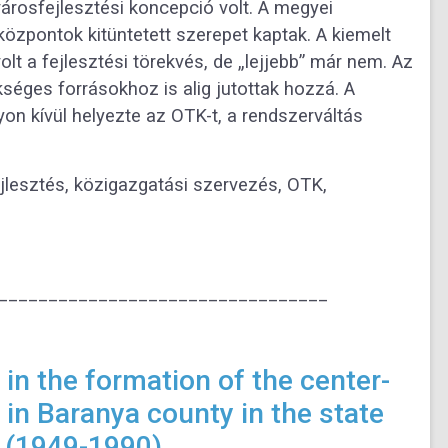
városfejlesztési
koncepció volt. A megyei
 központok kitüntetett
szerepet kaptak. A kiemelt
lt a fejlesztési
törekvés, de „lejjebb” már nem. Az
ükséges
forrásokhoz is alig jutottak hozzá. A
yon kívül
helyezte az OTK-t, a rendszerváltás
jlesztés, közigazgatási szervezés, OTK,
_________________________________
 in the formation of the center-
 in Baranya county in
the state
a (1949-1990)