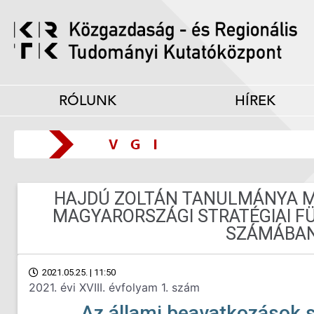
RÓLUNK
HÍREK
HAJDÚ ZOLTÁN TANULMÁNYA M
MAGYARORSZÁGI STRATÉGIAI FÜ
SZÁMÁBA
2021.05.25. | 11:50
2021. évi XVIII. évfolyam 1. szám
Az állami beavatkozások s