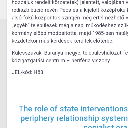
hozzájuk rendelt körzetetek) jelentett, valójában 
redisztribúció révén Pécs és a kijelölt középfokú
alsó fokú központok szintjén még értelmezhető vo
„egyéb” települések még a napi működéshez sz
kormány előbb módosította, majd 1985-ben hatál
kezdetekor más kérdések kerültek előtérbe.
Kulcsszavak: Baranya megye, településhálózat-fe
közigazgatási centrum – periféria viszony
JEL-kód: H83
________________________________
The role of state interventions
periphery relationship system
socialist er