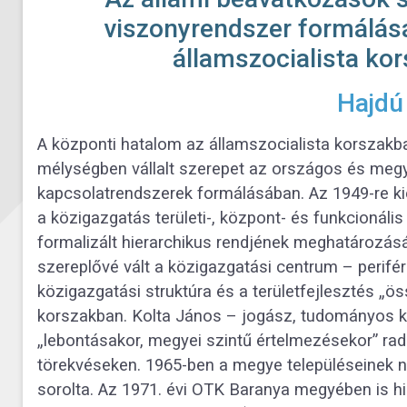
viszonyrendszer formálá
államszocialista ko
Hajdú
A központi hatalom az államszocialista korszak
mélységben vállalt szerepet az országos és megye
kapcsolatrendszerek formálásában. Az 1949-re k
a közigazgatás területi-, központ- és funkcionális
formalizált hierarchikus rendjének meghatározá
szereplővé vált a közigazgatási centrum – perifé
közigazgatási struktúra és a területfejlesztés 
korszakban. Kolta János – jogász, tudományos k
„lebontásakor, megyei szintű értelmezésekor” ra
törekvéseken. 1965-ben a megye településeinek n
sorolta. Az 1971. évi OTK Baranya megyében is hi