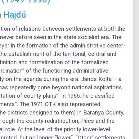
n Hajdú
tion of relations between settlements at both the
never before seen in the state socialist era. The
yer in the formation of the administrative center-
the establishment of the territorial, central and
finition and
formalization of the formalized
rdination” of the functioning
administrative
y on the agenda during the era. János Kolta – a
 – has repeatedly gone beyond national aspirations
tation of county plans”. In 1965, he classified
ements”. The 1971 OTK also represented
the districts assigned to them) in Baranya County,
Through the county
redistribution, Pécs and the
ole. At the level of the priority lower-
level
rpreted, but no longer “lower”. “Other” settlements