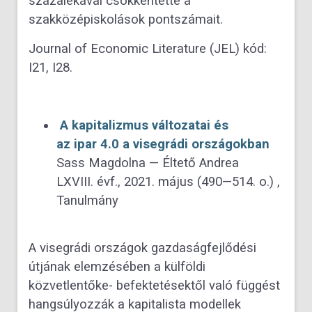
százalékával csökkentette a
szakközépiskolások pontszámait.
Journal of Economic Literature (JEL) kód:
I21, I28.
A kapitalizmus változatai és
az ipar 4.0 a visegrádi országokban
Sass Magdolna — Éltető Andrea
LXVIII. évf., 2021. május (490—514. o.) ,
Tanulmány
A visegrádi országok gazdaságfejlődési
útjának elemzésében a külföldi
közvetlentőke- befektetésektől való függést
hangsúlyozzák a kapitalista modellek