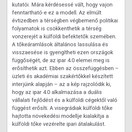
kutatói. Mára kérdésessé vált, hogy vajon
fenntartható-e ez a modell. Az elmúlt
évtizedben a térségben végbemenő politikai
folyamatok is csökkenthetik a térség
vonzerejét a külföldi befektetők szemében.
A tőkeáramlások általános lassulása és
visszaesése is gyengítheti ezen országok
függőségét, de az ipar 4.0 elemei meg is
erősíthetik azt. Ebben az összefüggésben –
üzleti és akadémiai szakértőkkel készített
interjúink alapján – az a kép rajzolódik ki,
hogy az ipar 4.0 alkalmazása a duális
vállalati fejlődést és a külföldi cégektől való
függést erősíti. A visegrádiak külföldi tőke
hajtotta növekedési modellje kialakítja a
külföldi tőke vezérelte ipari átalakulást.