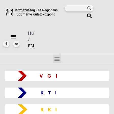
HU
/
EN