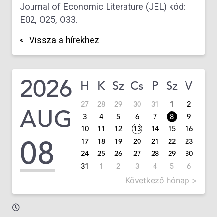
Journal of Economic Literature (JEL) kód:
E02, O25, O33.
Vissza a hírekhez
2026
H
K
Sz
Cs
P
Sz
V
27
28
29
30
31
1
2
AUG
3
4
5
6
7
8
9
10
11
12
13
14
15
16
08
17
18
19
20
21
22
23
24
25
26
27
28
29
30
31
1
2
3
4
5
6
Következő hónap >