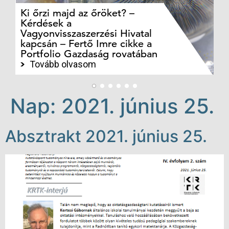
Ki őrzi majd az őröket? –
M
Kérdések a
cé
Vagyonvisszaszerzési Hivatal
ki
kapcsán – Fertő Imre cikke a
ka
Portfolio Gazdaság rovatában
te
Tovább olvasom
Nap:
2021. június 25.
Absztrakt 2021. június 25.