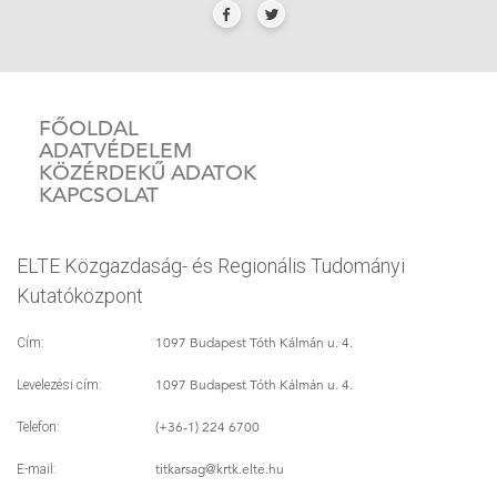
FŐOLDAL
ADATVÉDELEM
KÖZÉRDEKŰ ADATOK
KAPCSOLAT
ELTE Közgazdaság- és Regionális Tudományi
Kutatóközpont
1097 Budapest Tóth Kálmán u. 4.
Cím:
1097 Budapest Tóth Kálmán u. 4.
Levelezési cím:
(+36-1) 224 6700
Telefon:
titkarsag
@krtk.elte.hu
E-mail: