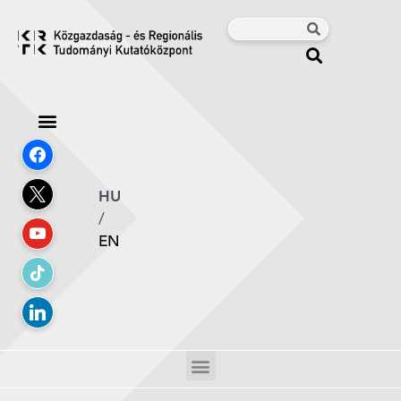
HU
/
EN