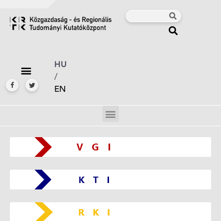
HU
/
EN