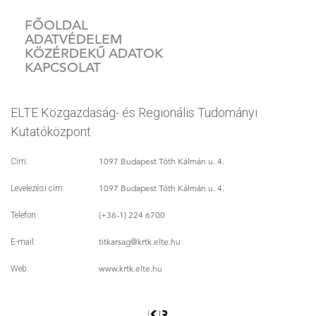
FŐOLDAL
ADATVÉDELEM
KÖZÉRDEKŰ ADATOK
KAPCSOLAT
ELTE Közgazdaság- és Regionális Tudományi
Kutatóközpont
1097 Budapest Tóth Kálmán u. 4.
Cím:
1097 Budapest Tóth Kálmán u. 4.
Levelezési cím:
(+36-1) 224 6700
Telefon:
titkarsag
@krtk.elte.hu
E-mail:
www.krtk.elte.hu
Web: