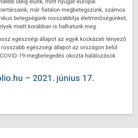
idebb ideig élünk, mint nyugat-európai
ertársaink, már fiatalon megbetegszünk, számos
nikus betegségünk rosszabbítja életminőségünket,
lyek miatt korábban is halhatunk meg.
ossz egészségi állapot az egyik kockázati tényező
 rosszabb egészségi állapot az országon belül
a COVID-19-megbetegedés okozta halálozások
lio.hu – 2021. június 17.