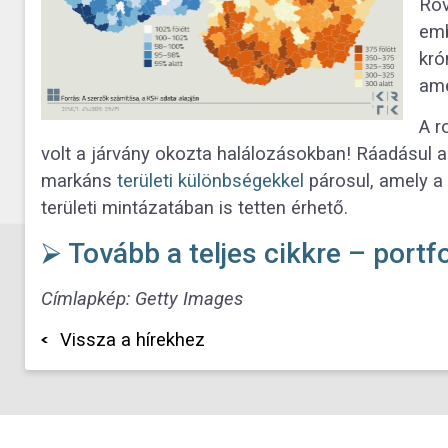
Röv
emb
kró
ame
A r
volt a járvány okozta halálozásokban! Ráadásul a
markáns
területi különbségekkel
párosul, amely 
területi mintázatában is tetten érhető.
⮚ Tovább a teljes cikkre – portfo
Címlapkép: Getty Images
Vissza a hírekhez