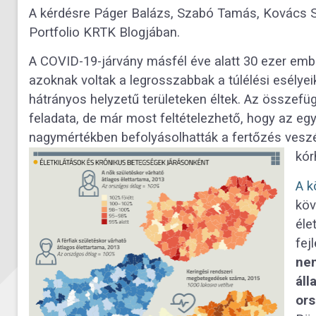
A kérdésre Páger Balázs, Szabó Tamás, Kovács S
Portfolio KRTK Blogjában.
A COVID-19-járvány másfél éve alatt 30 ezer emb
azoknak voltak a legrosszabbak a túlélési esélyei
hátrányos helyzetű területeken éltek. Az összef
feladata, de már most feltételezhető, hogy az eg
nagymértékben befolyásolhatták a fertőzés veszé
kór
A k
köv
éle
fej
nem
áll
ors