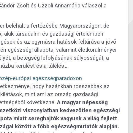
ándor Zsolt és Uzzoli Annamária válaszol a
er belehalt a fertőzésbe Magyarországon, de
k, akik társadalmi és gazdasági értelemben
üggések és az egymásra hatások feltárása a jövő
yén egészségi állapota, valamint életkörülményei
lyét, a betegség lefolyásának súlyosságát, a
házba kerülést és a túlélést.
özép-európai egészségparadoxon
etkezménye, hogy hazánkban rosszabbak az
tkilátások, mint ami az ország gazdasági
lettségéből következne.
A magyar népesség
zetközi viszonylatban kedvezőtlen egészségi
apota miatt sereghajtók vagyunk a világ fejlett
zágai között a főbb egészségmutatók alapján.