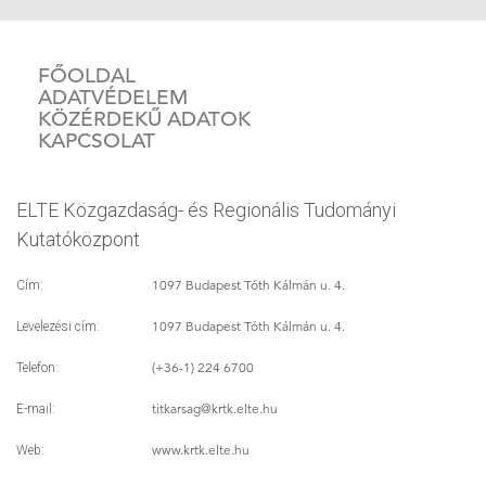
FŐOLDAL
ADATVÉDELEM
KÖZÉRDEKŰ ADATOK
KAPCSOLAT
ELTE Közgazdaság- és Regionális Tudományi
Kutatóközpont
1097 Budapest Tóth Kálmán u. 4.
Cím:
1097 Budapest Tóth Kálmán u. 4.
Levelezési cím:
(+36-1) 224 6700
Telefon:
titkarsag
@krtk.elte.hu
E-mail:
www.krtk.elte.hu
Web: