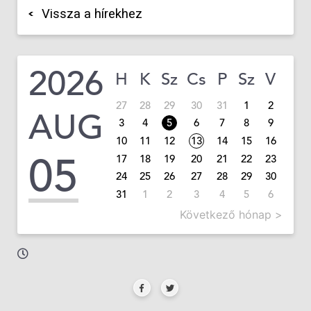
Vissza a hírekhez
2026
H
K
Sz
Cs
P
Sz
V
27
28
29
30
31
1
2
AUG
3
4
5
6
7
8
9
10
11
12
13
14
15
16
05
17
18
19
20
21
22
23
24
25
26
27
28
29
30
31
1
2
3
4
5
6
Következő hónap >