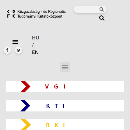
HU
/
EN