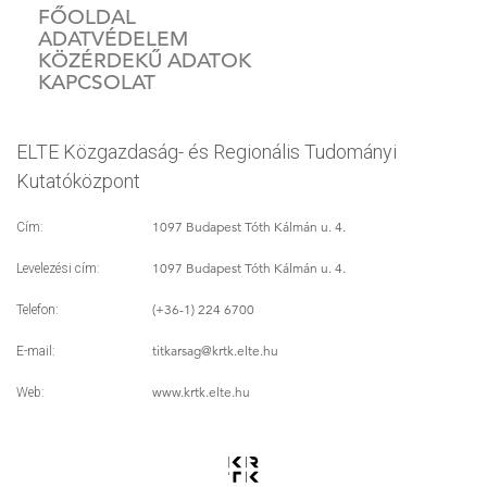
FŐOLDAL
ADATVÉDELEM
KÖZÉRDEKŰ ADATOK
KAPCSOLAT
ELTE Közgazdaság- és Regionális Tudományi
Kutatóközpont
1097 Budapest Tóth Kálmán u. 4.
Cím:
1097 Budapest Tóth Kálmán u. 4.
Levelezési cím:
(+36-1) 224 6700
Telefon:
titkarsag
@krtk.elte.hu
E-mail:
www.krtk.elte.hu
Web: