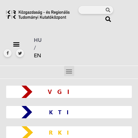
HU
/
EN