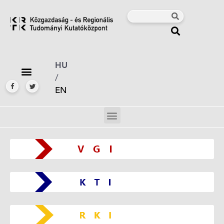
HU
/
EN