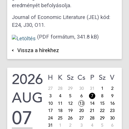
eredményét befolyásolja.
Journal of Economic Literature (JEL) kód:
E24, J30, O11.
(PDF formátum, 341.8 kB)
Vissza a hírekhez
2026
H
K
Sz
Cs
P
Sz
V
27
28
29
30
31
1
2
AUG
3
4
5
6
7
8
9
10
11
12
13
14
15
16
07
17
18
19
20
21
22
23
24
25
26
27
28
29
30
31
1
2
3
4
5
6