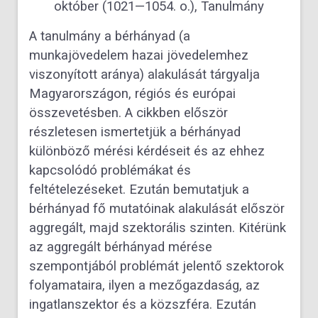
október (1021—1054. o.), Tanulmány
A tanulmány a bérhányad (a
munkajövedelem hazai jövedelemhez
viszonyított aránya) alakulását tárgyalja
Magyarországon, régiós és európai
összevetésben. A cikkben először
részletesen ismertetjük a bérhányad
különböző mérési kérdéseit és az ehhez
kapcsolódó problémákat és
feltételezéseket. Ezután bemutatjuk a
bérhányad fő mutatóinak alakulását először
aggregált, majd szektorális szinten. Kitérünk
az aggregált bérhányad mérése
szempontjából problémát jelentő szektorok
folyamataira, ilyen a mezőgazdaság, az
ingatlanszektor és a közszféra. Ezután