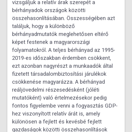
vizsgáljuk a relatív árak szerepét a
bérhányadok országok közötti
összehasonlításában. Összességében azt
találjuk, hogy a különböző
bérhányadmutatók meglehetősen eltérő
képet festenek a magyarországi
folyamatokról. A teljes bérhányad az 1995-
2019-es időszakban érdemben csökkent,
ezt azonban nagyrészt a munkaadók által
fizetett társadalombiztosítási járulékok
csökkenése magyarázza. A bérhányad
reáljövedelmi részesedésként (jóléti
mutatóként) való értelmezésekor pedig
fontos figyelembe venni a fogyasztás GDP-
hez viszonyított relatív árát is, amely
különösen a fejlett és kevésbé fejlett
gazdaságok közötti összehasonlítások