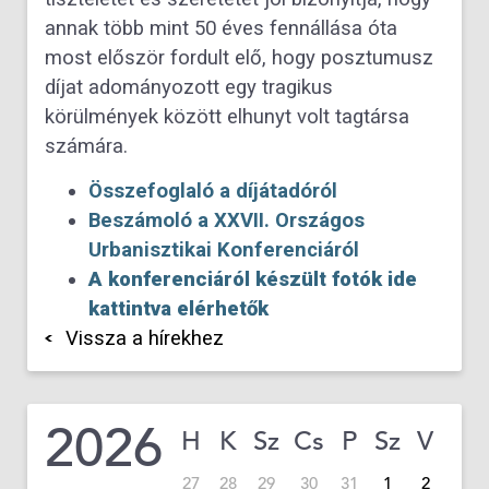
annak több mint 50 éves fennállása óta
most először fordult elő, hogy posztumusz
díjat adományozott egy tragikus
körülmények között elhunyt volt tagtársa
számára.
Összefoglaló a díjátadóról
Beszámoló a XXVII. Országos
Urbanisztikai Konferenciáról
A konferenciáról készült fotók ide
kattintva elérhetők
Vissza a hírekhez
2026
H
K
Sz
Cs
P
Sz
V
27
28
29
30
31
1
2