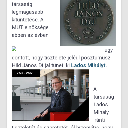
társaság
legmagasabb
kitüntetése.
A
MUT elnöksége
ebben az évben
úgy
döntött, hogy tisztelete jeléül posztumusz
Hild János Díjjal tüneti ki
Lados Mihályt.
A
társaság
Lados
Mihály
iránti
tiszteletét és szeretetét jól bizonyítja, hogy