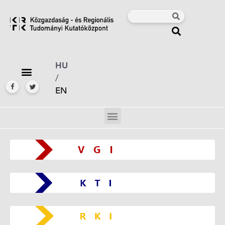
HU
/
EN