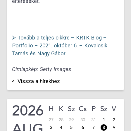
eltéréseket.”
⮚ Tovább a teljes cikkre – KRTK Blog –
Portfolio – 2021. október 6. – Kovalcsik
Tamás és Nagy Gábor
Címlapkép: Getty Images
Vissza a hírekhez
2026
H
K
Sz
Cs
P
Sz
V
27
28
29
30
31
1
2
AUG
3
4
5
6
7
8
9