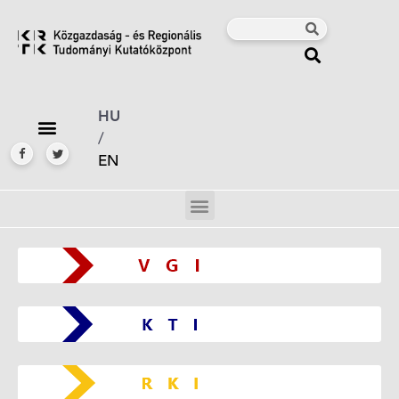
HU
/
EN