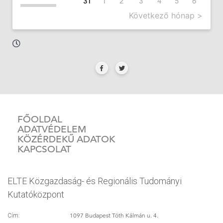
31
1
2
3
4
5
6
Következő hónap >
FŐOLDAL
ADATVÉDELEM
KÖZÉRDEKŰ ADATOK
KAPCSOLAT
ELTE Közgazdaság- és Regionális Tudományi
Kutatóközpont
1097 Budapest Tóth Kálmán u. 4.
Cím: