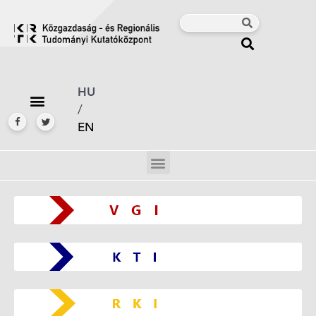
HU
/
EN