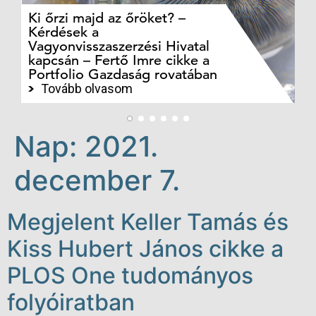
Ki őrzi majd az őröket? –
M
Kérdések a
cé
Vagyonvisszaszerzési Hivatal
ki
kapcsán – Fertő Imre cikke a
ka
Portfolio Gazdaság rovatában
te
Tovább olvasom
Nap:
2021.
december 7.
Megjelent Keller Tamás és
Kiss Hubert János cikke a
PLOS One tudományos
folyóiratban