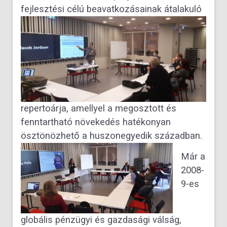
fejlesztési célú
beavatkozásainak átalakuló
repertoárja, amellyel a megosztott és
fenntartható növekedés hatékonyan
ösztönözhető a huszonegyedik században.
Már a
2008-
9-es
globális pénzügyi és gazdasági válság,