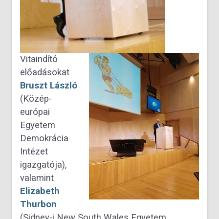
Vitaindító
előadásokat
Bruszt
László
(Közép-
európai
Egyetem
Demokrácia
Intézet
igazgatója),
valamint
Elizabeth
Thurbon
(Sidney-i New South Wales Egyetem