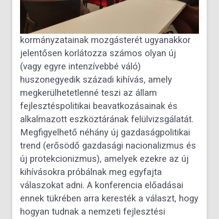
kormányzatainak mozgásterét ugyanakkor
jelentősen korlátozza számos olyan új
(vagy egyre intenzívebbé váló)
huszonegyedik századi kihívás, amely
megkerülhetetlenné teszi az állam
fejlesztéspolitikai beavatkozásainak és
alkalmazott eszköztárának felülvizsgálatát.
Megfigyelhető néhány új gazdaságpolitikai
trend (erősödő gazdasági nacionalizmus és
új protekcionizmus), amelyek ezekre az új
kihívásokra próbálnak meg egyfajta
válaszokat adni. A konferencia előadásai
ennek tükrében arra keresték a választ, hogy
hogyan tudnak a nemzeti fejlesztési