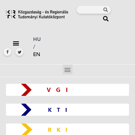
HU
/
EN