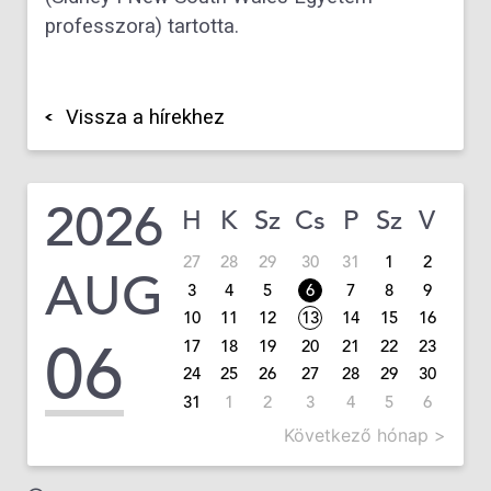
professzora) tartotta.
Vissza a hírekhez
2026
H
K
Sz
Cs
P
Sz
V
27
28
29
30
31
1
2
AUG
3
4
5
6
7
8
9
10
11
12
13
14
15
16
06
17
18
19
20
21
22
23
24
25
26
27
28
29
30
31
1
2
3
4
5
6
Következő hónap >