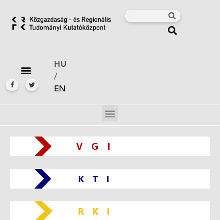
HU
/
EN