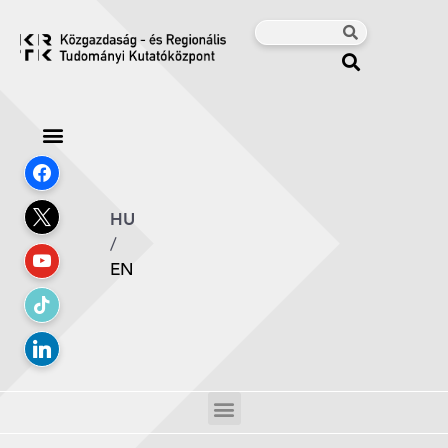
HU
/
EN