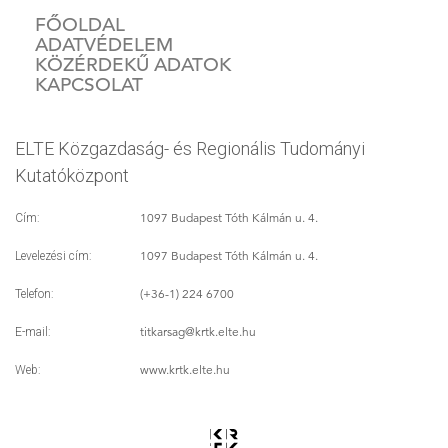
FŐOLDAL
ADATVÉDELEM
KÖZÉRDEKŰ ADATOK
KAPCSOLAT
ELTE Közgazdaság- és Regionális Tudományi
Kutatóközpont
1097 Budapest Tóth Kálmán u. 4.
Cím:
1097 Budapest Tóth Kálmán u. 4.
Levelezési cím:
(+36-1) 224 6700
Telefon:
titkarsag
@krtk.elte.hu
E-mail:
www.krtk.elte.hu
Web: