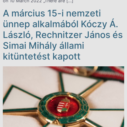
on 10 March 2022 „There are […]
A március 15-i nemzeti
ünnep alkalmából Kóczy Á.
László, Rechnitzer János és
Simai Mihály állami
kitüntetést kapott