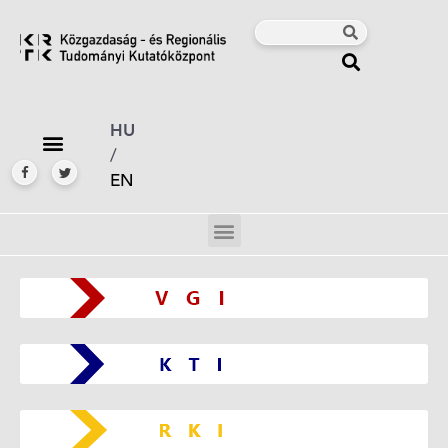
HU
/
EN