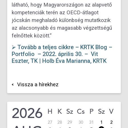
látható, hogy
Magyarországon az alapvető
kompetenciák terén az OECD-átlagot
jócskán meghaladó különbség mutatkozik
az alacsonyabb és magasabb végzettségű
felnőttek között.”
⮚ Tovább a teljes cikkre – KRTK Blog –
Portfolio – 2022. április 30. – Vit
Eszter, TK | Holb Éva Marianna, KRTK
Vissza a hírekhez
2026
H
K
Sz
Cs
P
Sz
V
27
28
29
30
31
1
2