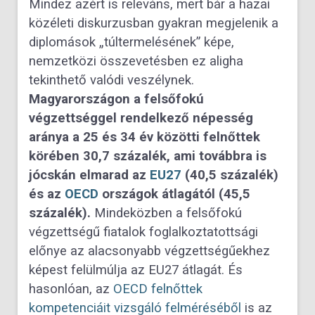
Mindez azért is releváns, mert bár a hazai
közéleti diskurzusban gyakran megjelenik a
diplomások „túltermelésének” képe,
nemzetközi összevetésben ez aligha
tekinthető valódi veszélynek.
Magyarországon a felsőfokú
végzettséggel rendelkező népesség
aránya a 25 és 34 év közötti felnőttek
körében 30,7 százalék, ami továbbra is
jócskán elmarad az
EU27
(40,5 százalék)
és az
OECD
országok átlagától (45,5
százalék).
Mindeközben a felsőfokú
végzettségű fiatalok foglalkoztatottsági
előnye az alacsonyabb végzettségűekhez
képest felülmúlja az EU27 átlagát. És
hasonlóan, az
OECD felnőttek
kompetenciáit vizsgáló felméréséből
is az