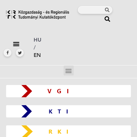
HU
/
EN