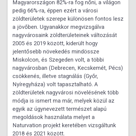
Magyarországon 82%-ra fog nőni, a világon
pedig 66%-ra, éppen ezért a városi
zöldterületek szerepe különösen fontos lesz
a jövőben. Ugyanakkor megvizsgálva
nagyvárosaink zöldterületeinek változását
2005 és 2019 között, kiderült hogy
jelentősebb növekedés mindössze
Miskolcon, és Szegeden volt, a többi
nagyvárosban (Debrecen, Kecskemét, Pécs)
csökkenés, illetve stagnálás (Győr,
Nyíregyháza) volt tapasztalható. A
zöldterületek nagyvárosi növelésének több
módja is ismert ma már, melyek közül az
egyik az úgynevezett természet alapú
megoldások használata melyet a
Naturvation projekt keretében vizsgáltunk
2018 és 2021 között.