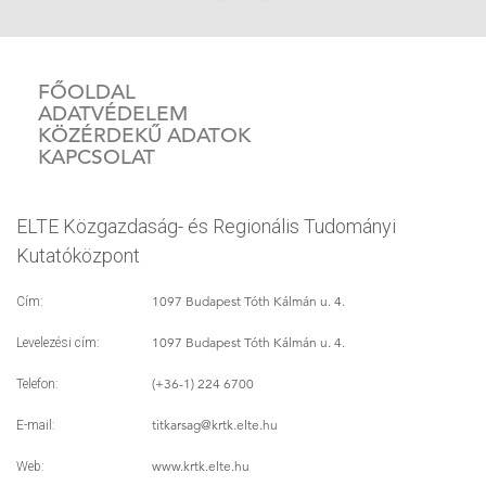
FŐOLDAL
ADATVÉDELEM
KÖZÉRDEKŰ ADATOK
KAPCSOLAT
ELTE Közgazdaság- és Regionális Tudományi
Kutatóközpont
1097 Budapest Tóth Kálmán u. 4.
Cím:
1097 Budapest Tóth Kálmán u. 4.
Levelezési cím:
(+36-1) 224 6700
Telefon:
titkarsag
@krtk.elte.hu
E-mail:
www.krtk.elte.hu
Web: