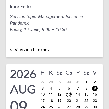
Imre
Fert
ő
Session topic: Management Issues
in
Pandemic
Friday,
10 June,
9.00 – 10.30
Vissza a hírekhez
2026
H
K
Sz
Cs
P
Sz
V
27
28
29
30
31
1
2
AUG
3
4
5
6
7
8
9
10
11
12
13
14
15
16
09
17
18
19
20
21
22
23
24
25
26
27
28
29
30