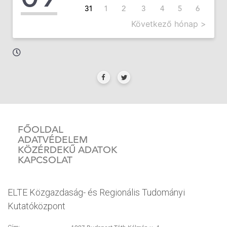
31
1
2
3
4
5
6
Következő hónap >
FŐOLDAL
ADATVÉDELEM
KÖZÉRDEKŰ ADATOK
KAPCSOLAT
ELTE Közgazdaság- és Regionális Tudományi
Kutatóközpont