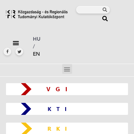
HU
/
EN