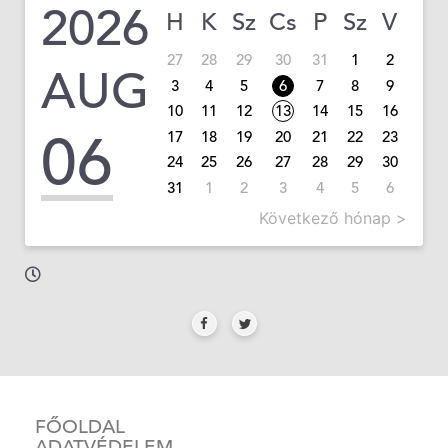
2026
H
K
Sz
Cs
P
Sz
V
27
28
29
30
31
1
2
AUG
3
4
5
6
7
8
9
10
11
12
13
14
15
16
06
17
18
19
20
21
22
23
24
25
26
27
28
29
30
31
1
2
3
4
5
6
Következő hónap >
FŐOLDAL
ADATVÉDELEM