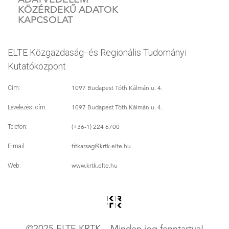
KÖZÉRDEKŰ ADATOK
KAPCSOLAT
ELTE Közgazdaság- és Regionális Tudományi
Kutatóközpont
1097 Budapest Tóth Kálmán u. 4.
Cím:
1097 Budapest Tóth Kálmán u. 4.
Levelezési cím:
(+36-1) 224 6700
Telefon:
titkarsag
@krtk.elte.hu
E-mail:
www.krtk.elte.hu
Web:
©2025 ELTE KRTK – Minden jog fenntartva!