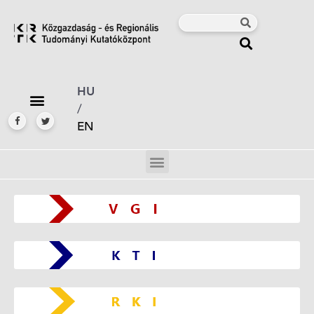
HU
/
EN