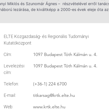
nyi Miklós és Szunomár Ágnes – részvételével erről tanács
ború lezárása, de kiváltképp a 2000-es évek eleje óta az
ELTE Közgazdaság- és Regionális Tudományi
Kutatóközpont
1097 Budapest Tóth Kálmán u. 4.
Cím:
1097 Budapest Tóth Kálmán u. 4.
Levelezési
cím:
(+36-1) 224 6700
Telefon:
titkarsag
@krtk.elte.hu
E-mail:
www.krtk.elte.hu
Web: