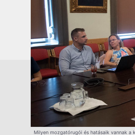
Milyen mozgatórugói és hatásaik vannak a k