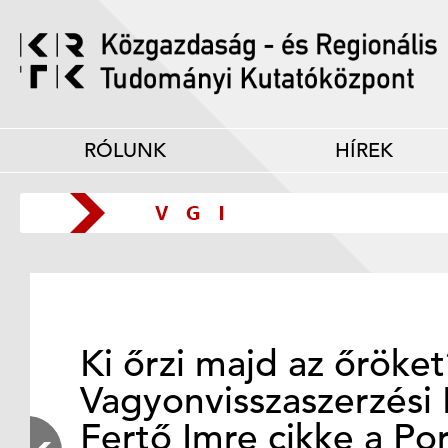
RÓLUNK
HÍREK
Ki őrzi majd az őröke
Vagyonvisszaszerzési 
Fertő Imre cikke a Po