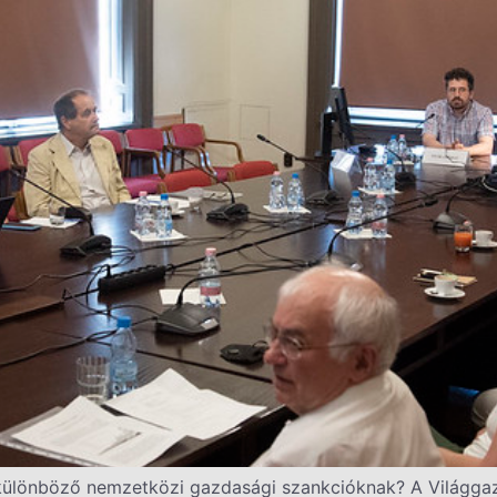
ülönböző nemzetközi gazdasági szankcióknak? A Világgazd