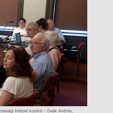
asági Intézet kutatói – Deák András,