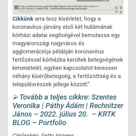
Cikkünk
arra tesz kísérletet, hogy a
koronavírus-járvány első két hullámának
kórházi adatai segítségével bemutassa egy
magyarországi nagyváros és
agglomerációja példáján koronavírus
fertőzéssel kórházba kerültek betegségének
kimenetelét, egyben kapcsolatot keressen
néhány kísérőbetegség, a fertőzöttség és a
településrészek jellege között.”
⮚ Tovább a teljes cikkre: Szentes
Veronika | Páthy Ádám | Rechnitzer
János – 2022. július 20. – KRTK
BLOG – Portfolio
Címlapkép: Getty Images