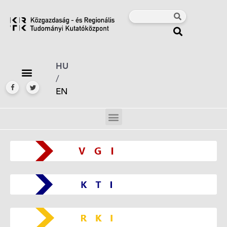
HU
/
EN