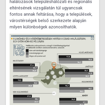
halálozások településhálózati és regionális
eltérésének vizsgálatán túl ugyancsak
fontos annak feltárása, hogy a települések,
várostérségek belső szerkezete alapján
milyen különbségek azonosíthatók.