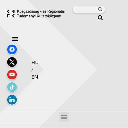
HU
/
EN