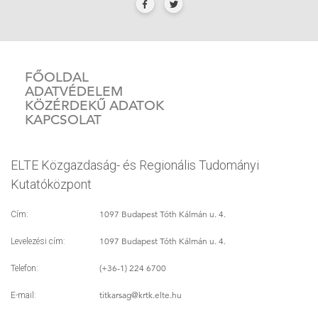
FŐOLDAL
ADATVÉDELEM
KÖZÉRDEKŰ ADATOK
KAPCSOLAT
ELTE Közgazdaság- és Regionális Tudományi
Kutatóközpont
1097 Budapest Tóth Kálmán u. 4.
Cím:
1097 Budapest Tóth Kálmán u. 4.
Levelezési cím:
(+36-1) 224 6700
Telefon:
titkarsag
@krtk.elte.hu
E-mail: