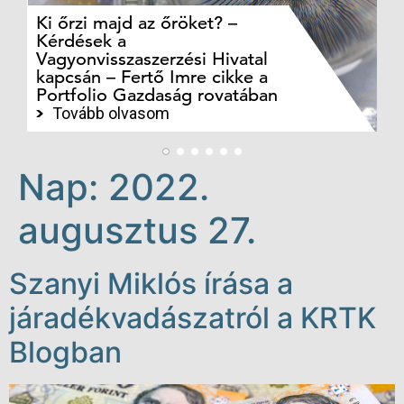
Ki őrzi majd az őröket? –
M
Kérdések a
cé
Vagyonvisszaszerzési Hivatal
ki
kapcsán – Fertő Imre cikke a
ka
Portfolio Gazdaság rovatában
te
Tovább olvasom
Nap:
2022.
augusztus 27.
Szanyi Miklós írása a
járadékvadászatról a KRTK
Blogban