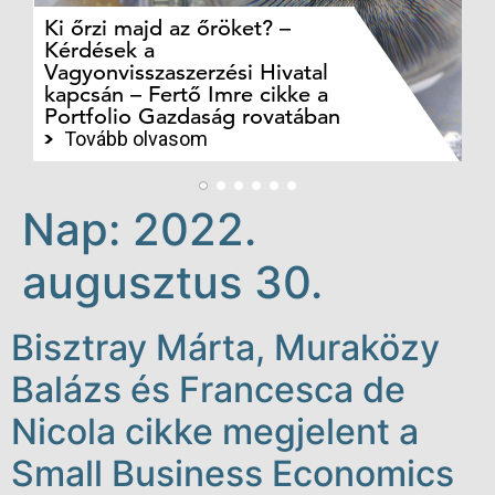
Ki őrzi majd az őröket? –
M
Kérdések a
cé
Vagyonvisszaszerzési Hivatal
ki
kapcsán – Fertő Imre cikke a
ka
Portfolio Gazdaság rovatában
te
Tovább olvasom
Nap:
2022.
augusztus 30.
Bisztray Márta, Muraközy
Balázs és Francesca de
Nicola cikke megjelent a
Small Business Economics