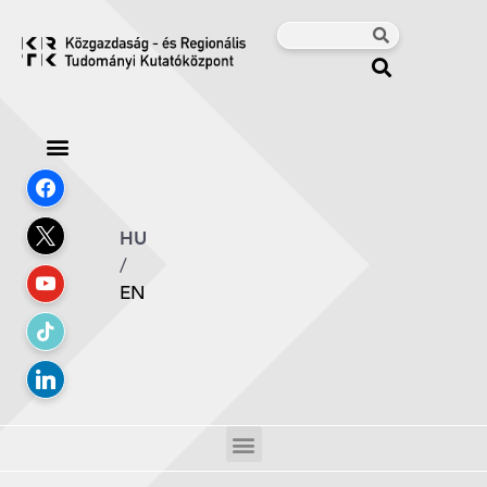
HU
/
EN