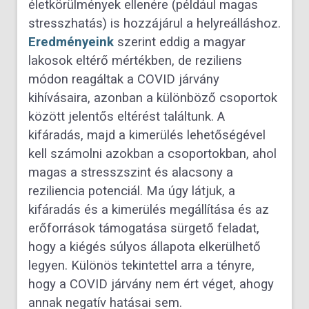
életkörülmények ellenére (például magas
stresszhatás) is hozzájárul a helyreálláshoz.
Eredményeink
szerint eddig a magyar
lakosok eltérő mértékben, de reziliens
módon reagáltak a COVID járvány
kihívásaira, azonban a különböző csoportok
között jelentős eltérést találtunk. A
kifáradás, majd a kimerülés lehetőségével
kell számolni azokban a csoportokban, ahol
magas a stresszszint és alacsony a
reziliencia potenciál. Ma úgy látjuk, a
kifáradás és a kimerülés megállítása és az
erőforrások támogatása sürgető feladat,
hogy a kiégés súlyos állapota elkerülhető
legyen. Különös tekintettel arra a tényre,
hogy a COVID járvány nem ért véget, ahogy
annak negatív hatásai sem.