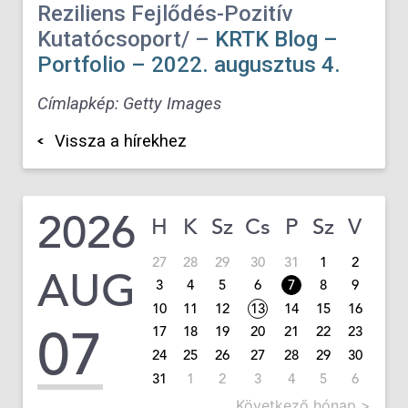
Reziliens Fejlődés-Pozitív
Kutatócsoport/ –
KRTK Blog –
Portfolio – 2022. augusztus 4.
Címlapkép: Getty Images
Vissza a hírekhez
2026
H
K
Sz
Cs
P
Sz
V
27
28
29
30
31
1
2
AUG
3
4
5
6
7
8
9
10
11
12
13
14
15
16
07
17
18
19
20
21
22
23
24
25
26
27
28
29
30
31
1
2
3
4
5
6
Következő hónap >