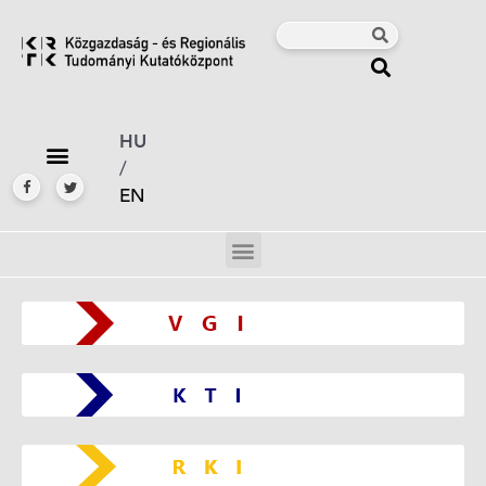
HU
/
EN