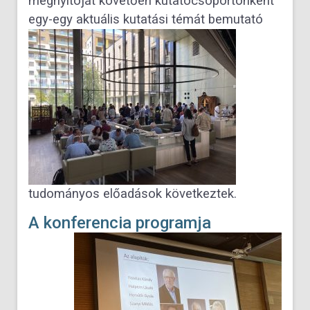
megnyitóját követően kutatócsoportonként
egy-egy aktuális kutatási témát bemutató
tudományos előadások következtek.
A konferencia programja