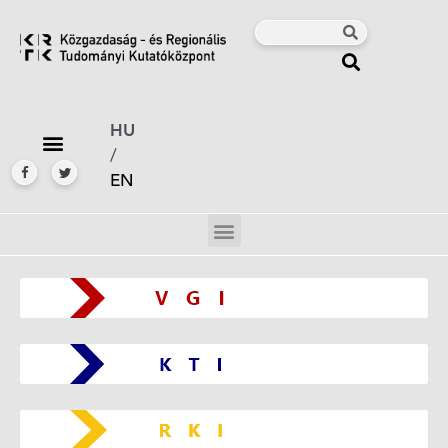
HU
/
EN