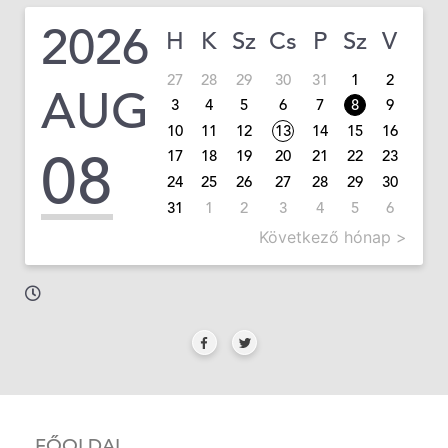
2026
H
K
Sz
Cs
P
Sz
V
27
28
29
30
31
1
2
AUG
3
4
5
6
7
8
9
10
11
12
13
14
15
16
08
17
18
19
20
21
22
23
24
25
26
27
28
29
30
31
1
2
3
4
5
6
Következő hónap >
FŐOLDAL