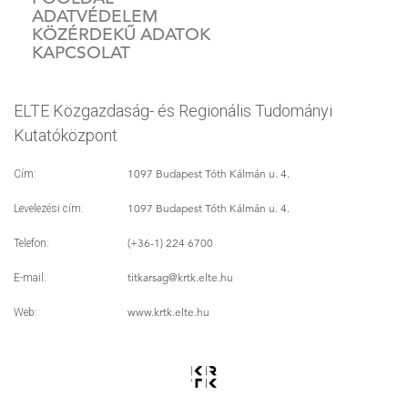
ADATVÉDELEM
KÖZÉRDEKŰ ADATOK
KAPCSOLAT
ELTE Közgazdaság- és Regionális Tudományi
Kutatóközpont
1097 Budapest Tóth Kálmán u. 4.
Cím:
1097 Budapest Tóth Kálmán u. 4.
Levelezési cím:
(+36-1) 224 6700
Telefon:
titkarsag
@krtk.elte.hu
E-mail:
www.krtk.elte.hu
Web: