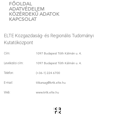
FŐOLDAL
ADATVÉDELEM
KÖZÉRDEKŰ ADATOK
KAPCSOLAT
ELTE Közgazdaság- és Regionális Tudományi
Kutatóközpont
1097 Budapest Tóth Kálmán u. 4.
Cím:
1097 Budapest Tóth Kálmán u. 4.
Levelezési cím:
(+36-1) 224 6700
Telefon:
titkarsag
@krtk.elte.hu
E-mail:
www.krtk.elte.hu
Web: