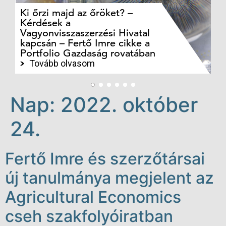
Ki őrzi majd az őröket? –
M
Kérdések a
cé
Vagyonvisszaszerzési Hivatal
ki
kapcsán – Fertő Imre cikke a
ka
Portfolio Gazdaság rovatában
te
Tovább olvasom
Nap:
2022. október
24.
Fertő Imre és szerzőtársai
új tanulmánya megjelent az
Agricultural Economics
cseh szakfolyóiratban