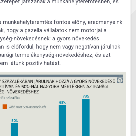
 szerepet játszanak a munkahelyteremtésben, és
 munkahelyteremtés fontos előny, eredményeink
k, hogy a gazella vállalatok nem motorjai a
ység-növekedésnek: a gyors növekedés
n is előfordul, hogy nem vagy negatívan járulnak
parági termelékenység-növekedéshez, és azt
em látunk pozitív hatást.