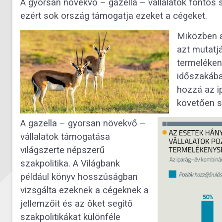
A gyorsan növekvő – gazella – vállalatok fontos
ezért sok ország támogatja ezeket a cégeket.
Miközben a
azt mutatjá
termeléken
időszakába
hozzá az i
követően s
A gazella – gyorsan növekvő –
vállalatok támogatása
világszerte népszerű
szakpolitika. A Világbank
például könyv hosszúságban
vizsgálta ezeknek a cégeknek a
jellemzőit és az őket segítő
szakpolitikákat különféle