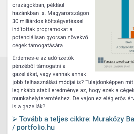
országokban, például
hazánkban is. Magyarországon
30 milliárdos költségvetéssel
indítottak programokat a
potenciálisan gyorsan növekvő
cégek támogatására.
Érdemes-e az adófizetők
pénzéből támogatni a
gazellákat, vagy vannak annak
jobb felhasználási módjai is? Tulajdonképpen mit
leginkább stabil eredménye az, hogy ezek a cége
munkahelyteremtéshez. De vajon ez elég erős ér
is a gazellák?
⮚ Tovább a teljes cikkre: Muraközy B
/ portfolio.hu