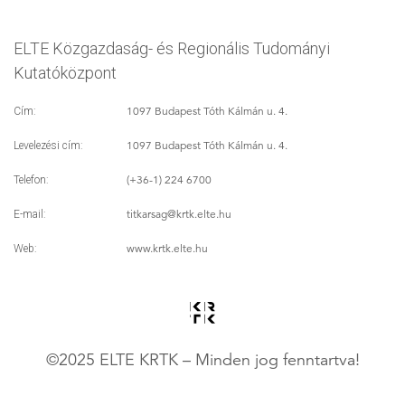
ELTE Közgazdaság- és Regionális Tudományi
Kutatóközpont
1097 Budapest Tóth Kálmán u. 4.
Cím:
1097 Budapest Tóth Kálmán u. 4.
Levelezési cím:
(+36-1) 224 6700
Telefon:
titkarsag
@krtk.elte.hu
E-mail:
www.krtk.elte.hu
Web:
©2025 ELTE KRTK – Minden jog fenntartva!