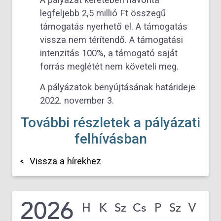
A pályázat keretében havonta
legfeljebb 2,5 millió Ft összegű
támogatás nyerhető el. A támogatás
vissza nem térítendő. A támogatási
intenzitás 100%, a támogató saját
forrás meglétét nem követeli meg.
A pályázatok benyújtásának határideje
2022. november 3.
További részletek a pályázati
felhívásban
Vissza a hírekhez
2026
H
K
Sz
Cs
P
Sz
V