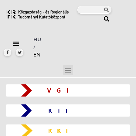
HU
/
EN