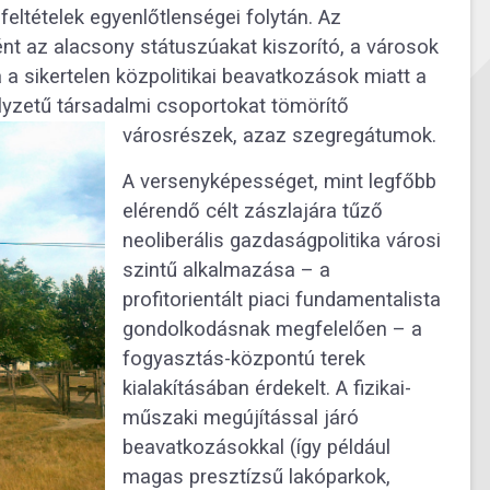
 feltételek egyenlőtlenségei folytán. Az
ént az alacsony státuszúakat kiszorító, a városok
á a sikertelen közpolitikai beavatkozások miatt a
lyzetű társadalmi csoportokat tömörítő
városrészek, azaz szegregátumok.
A versenyképességet, mint legfőbb
elérendő célt zászlajára tűző
neoliberális gazdaságpolitika városi
szintű alkalmazása – a
profitorientált piaci fundamentalista
gondolkodásnak megfelelően – a
fogyasztás-központú terek
kialakításában érdekelt. A fizikai-
műszaki megújítással járó
beavatkozásokkal (így például
magas presztízsű lakóparkok,