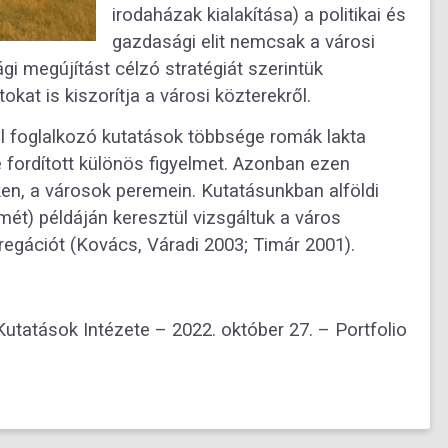
irodaházak kialakítása) a politikai és
gazdasági elit nemcsak a városi
i megújítást célzó stratégiát szerintük
kat is kiszorítja a városi közterekről.
l foglalkozó kutatások többsége romák lakta
e fordított különös figyelmet. Azonban ezen
ken, a városok peremein. Kutatásunkban alföldi
t) példáján keresztül vizsgáltuk a város
egregációt (Kovács, Váradi 2003; Timár 2001).
Kutatások Intézete –
2022. október 27. – Portfolio