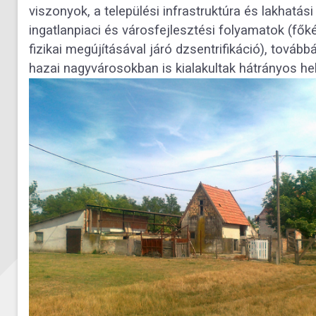
viszonyok, a települési infrastruktúra és lakhatási
ingatlanpiaci és városfejlesztési folyamatok (fők
fizikai megújításával járó dzsentrifikáció), tovább
hazai nagyvárosokban is kialakultak hátrányos he