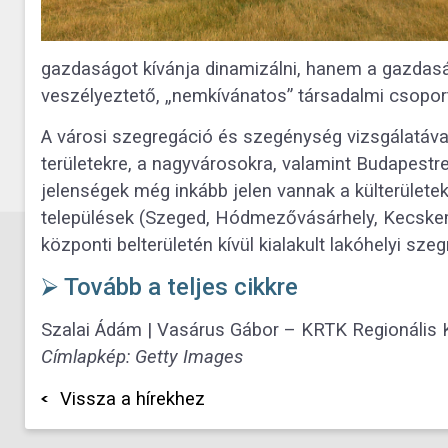
gazdaságot kívánja dinamizálni, hanem a gazdaság
veszélyeztető, „nemkívánatos” társadalmi csoporto
A városi szegregáció és szegénység vizsgálatáva
területekre, a nagyvárosokra, valamint Budapestr
jelenségek még inkább jelen vannak a külterülete
települések (Szeged, Hódmezővásárhely, Kecskemé
központi belterületén kívül kialakult lakóhelyi sz
⮚ Tovább a teljes cikkre
Szalai Ádám | Vasárus Gábor – KRTK Regionális 
Címlapkép: Getty Images
Vissza a hírekhez