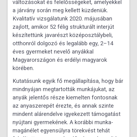
változásokat és felelősségeket, amelyekkel
a járvány során meg kellett küzdeniük.
Kvalitatív vizsgálatunk 2020. májusában
zajlott, amikor 52 félig strukturált interjút
készítettünk javarészt középosztálybeli,
otthonról dolgozó és legalább egy, 2–14
éves gyermeket nevelő anyákkal
Magyarországon és erdélyi magyarok
körében.
Kutatásunk egyik fő megállapítása, hogy bár
mindnyájan megtartották munkájukat, az
anyák jelentős része kiemelten fontosnak
az anyaszerepét érezte, és annak szinte
mindent alárendelve igyekezett támogatást
nyújtani gyermekének. A korábbi munka-
magánélet egyensúlyra törekvést tehát