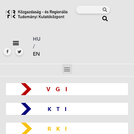
HU
/
EN