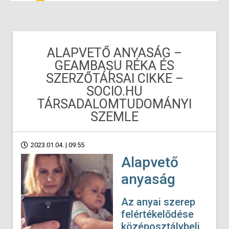
ALAPVETŐ ANYASÁG –
GEAMBAȘU RÉKA ÉS
SZERZŐTÁRSAI CIKKE –
SOCIO.HU
TÁRSADALOMTUDOMÁNYI
SZEMLE
2023.01.04. | 09:55
Alapvető
anyaság
Az anyai szerep
felértékelődése
középosztálybeli