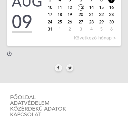
AUG
10
11
12
13
14
15
16
09
17
18
19
20
21
22
23
24
25
26
27
28
29
30
31
1
2
3
4
5
6
Következő hónap >
FŐOLDAL
ADATVÉDELEM
KÖZÉRDEKŰ ADATOK
KAPCSOLAT