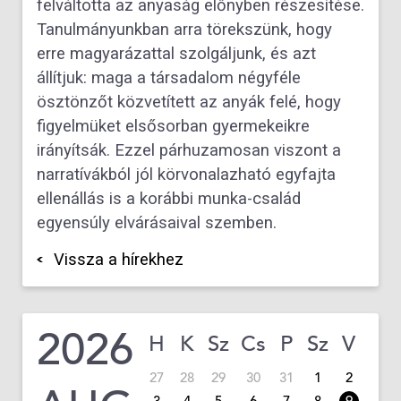
felváltotta az anyaság előnyben részesítése.
Tanulmányunkban arra törekszünk, hogy
erre magyarázattal szolgáljunk, és azt
állítjuk: maga a társadalom négyféle
ösztönzőt közvetített az anyák felé, hogy
figyelmüket elsősorban gyermekeikre
irányítsák. Ezzel párhuzamosan viszont a
narratívákból jól körvonalazható egyfajta
ellenállás is a korábbi munka-család
egyensúly elvárásaival szemben.
Vissza a hírekhez
2026
H
K
Sz
Cs
P
Sz
V
27
28
29
30
31
1
2
3
4
5
6
7
8
9