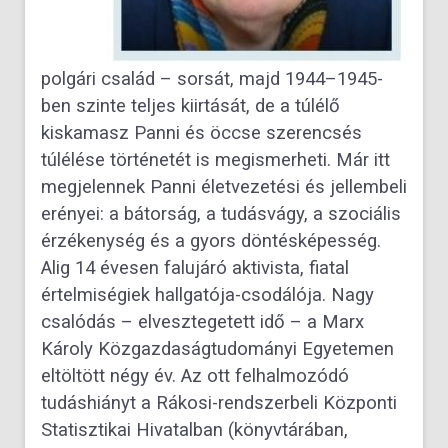
polgári család – sorsát, majd 1944–1945-
ben szinte teljes kiirtását, de a túlélő
kiskamasz Panni és öccse szerencsés
túlélése történetét is megismerheti. Már itt
megjelennek Panni életvezetési és jellembeli
erényei: a bátorság, a tudásvágy, a szociális
érzékenység és a gyors döntésképesség.
Alig 14 évesen falujáró aktivista, fiatal
értelmiségiek hallgatója-csodálója. Nagy
csalódás – elvesztegetett idő – a Marx
Károly Közgazdaságtudományi Egyetemen
eltöltött négy év. Az ott felhalmozódó
tudáshiányt a Rákosi-rendszerbeli Központi
Statisztikai Hivatalban (könyvtárában,