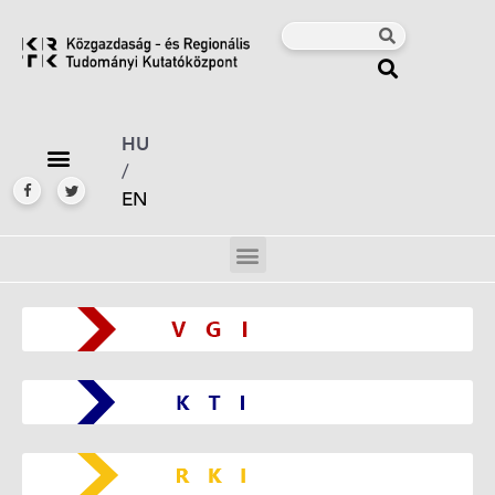
HU
/
EN