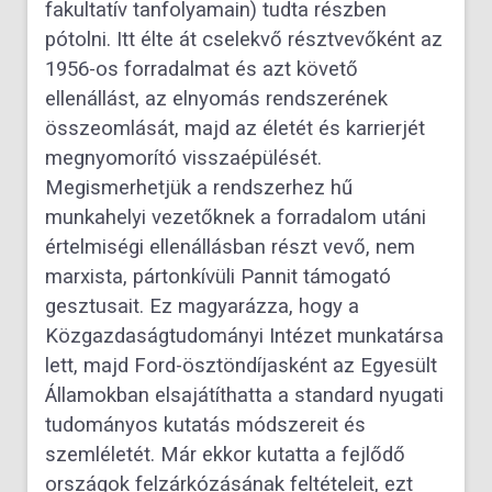
fakultatív tanfolyamain) tudta részben
pótolni. Itt élte át cselekvő résztvevőként az
1956-os forradalmat és azt követő
ellenállást, az elnyomás rendszerének
összeomlását, majd az életét és karrierjét
megnyomorító visszaépülését.
Megismerhetjük a rendszerhez hű
munkahelyi vezetőknek a forradalom utáni
értelmiségi ellenállásban részt vevő, nem
marxista, pártonkívüli Pannit támogató
gesztusait. Ez magyarázza, hogy a
Közgazdaságtudományi Intézet munkatársa
lett, majd Ford-ösztöndíjasként az Egyesült
Államokban elsajátíthatta a standard nyugati
tudományos kutatás módszereit és
szemléletét. Már ekkor kutatta a fejlődő
országok felzárkózásának feltételeit, ezt