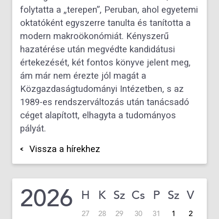
folytatta a „terepen”, Peruban, ahol egyetemi
oktatóként egyszerre tanulta és tanította a
modern makroökonómiát. Kényszerű
hazatérése után megvédte kandidátusi
értekezését, két fontos könyve jelent meg,
ám már nem érezte jól magát a
Közgazdaságtudományi Intézetben, s az
1989-es rendszerváltozás után tanácsadó
céget alapított, elhagyta a tudományos
pályát.
Vissza a hírekhez
2026
H
K
Sz
Cs
P
Sz
V
27
28
29
30
31
1
2