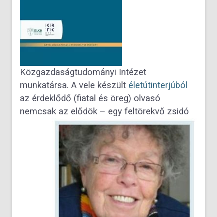
Közgazdaságtudományi Intézet
munkatársa. A vele készült
életútinterjúból
az érdeklődő (fiatal és öreg) olvasó
nemcsak az elődö
k – egy feltörekvő zsidó