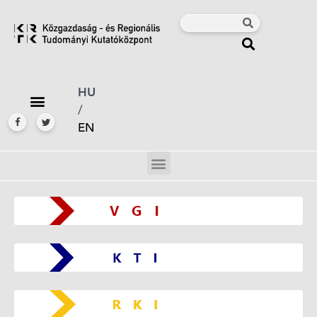
HU
/
EN