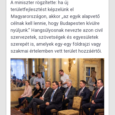
A miniszter rögzítette: ha új
területfejlesztést képzelünk el
Magyarországon, akkor „az egyik alapvető
célnak kell lennie, hogy Budapesten kívülre
nyúljunk.” Hangsúlyosnak nevezte azon civil
szervezetek, szövetségek és egyesületek
szerepét is, amelyek egy-egy földrajzi vagy
szakmai értelemben vett terület hozzáértői.