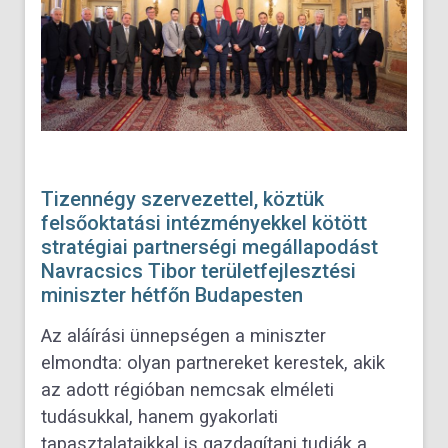
Tizennégy szervezettel, köztük
felsőoktatási intézményekkel kötött
stratégiai partnerségi megállapodást
Navracsics Tibor területfejlesztési
miniszter hétfőn Budapesten
Az aláírási ünnepségen a miniszter
elmondta: olyan partnereket kerestek, akik
az adott régióban nemcsak elméleti
tudásukkal, hanem gyakorlati
tapasztalataikkal is gazdagítani tudják a