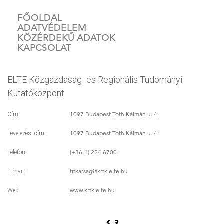
FŐOLDAL
ADATVÉDELEM
KÖZÉRDEKŰ ADATOK
KAPCSOLAT
ELTE Közgazdaság- és Regionális Tudományi
Kutatóközpont
1097 Budapest Tóth Kálmán u. 4.
Cím:
1097 Budapest Tóth Kálmán u. 4.
Levelezési cím:
(+36-1) 224 6700
Telefon:
titkarsag
@krtk.elte.hu
E-mail:
www.krtk.elte.hu
Web: