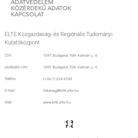
ADATVÉDELEM
KÖZÉRDEKŰ ADATOK
KAPCSOLAT
ELTE Közgazdaság- és Regionális Tudományi
Kutatóközpont
1097 Budapest Tóth Kálmán u. 4.
Cím:
1097 Budapest Tóth Kálmán u. 4.
Levelezési cím:
(+36-1) 224 6700
Telefon:
titkarsag
@krtk.elte.hu
E-mail:
www.krtk.elte.hu
Web: