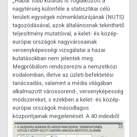
„Habár több kutatás is foglalkozott a
nagytérség különféle a statisztikai célú
területi egységek nómenklatúrájának (NUTS)
tagozódásával, azok általánosnak tekinthető
teljesítmény mutatóival, a kelet- és közép-
európai országok nagyvárosainak
versenyképességi vizsgálatai a hazai
kutatásokban nem jelentek meg.
Megpróbálom rendszerezni a nemzetközi
irodalomban, illetve az üzleti-befektetési
tanácsadás, valamint a média világában
alkalmazott várossorend-, versenyképesség
módszereket, s ezekben a kelet- és közép-
európai országok másodlagos
központjainak megjelenését.
A 40 indexből