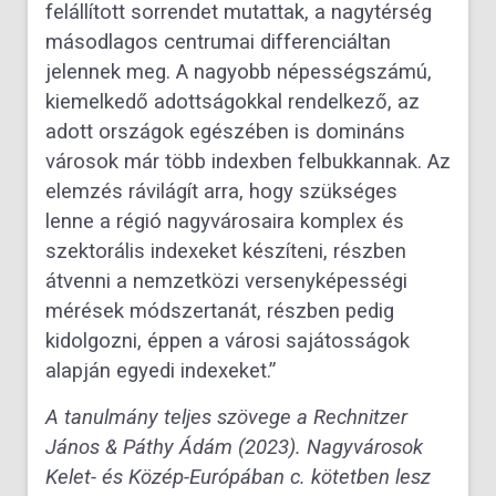
felállított sorrendet mutattak, a nagytérség
másodlagos centrumai differenciáltan
jelennek meg. A nagyobb népességszámú,
kiemelkedő adottságokkal rendelkező, az
adott országok egészében is domináns
városok már több indexben felbukkannak. Az
elemzés rávilágít arra, hogy szükséges
lenne a régió nagyvárosaira komplex és
szektorális indexeket készíteni, részben
átvenni a nemzetközi versenyképességi
mérések módszertanát, részben pedig
kidolgozni, éppen a városi sajátosságok
alapján egyedi indexeket.”
A tanulmány teljes szövege a Rechnitzer
János & Páthy Ádám (2023). Nagyvárosok
Kelet- és Közép-Európában c. kötetben lesz