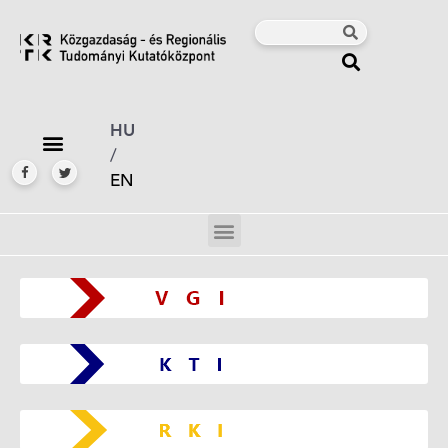
HU
/
EN