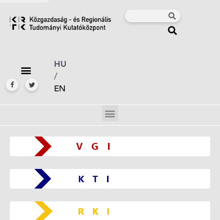
HU
/
EN