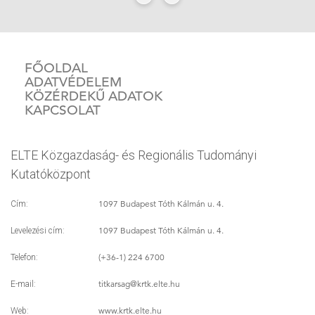
FŐOLDAL
ADATVÉDELEM
KÖZÉRDEKŰ ADATOK
KAPCSOLAT
ELTE Közgazdaság- és Regionális Tudományi
Kutatóközpont
1097 Budapest Tóth Kálmán u. 4.
Cím:
1097 Budapest Tóth Kálmán u. 4.
Levelezési cím:
(+36-1) 224 6700
Telefon:
titkarsag
@krtk.elte.hu
E-mail:
www.krtk.elte.hu
Web: