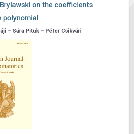
Brylawski on the coefficients
e polynomial
ji – Sára Pituk – Péter Csikvári