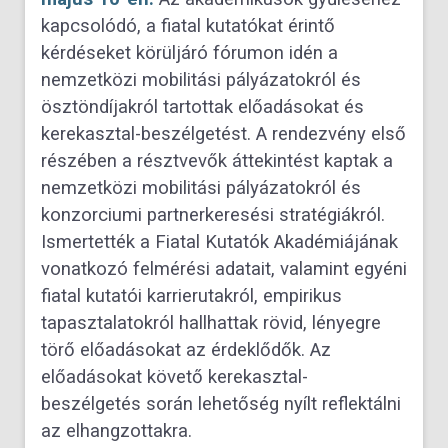
kapcsolódó, a fiatal kutatókat érintő
kérdéseket körüljáró fórumon idén a
nemzetközi mobilitási pályázatokról és
ösztöndíjakról tartottak előadásokat és
kerekasztal-beszélgetést.
A rendezvény első
részében a résztvevők áttekintést kaptak a
nemzetközi mobilitási pályázatokról és
konzorciumi partnerkeresési stratégiákról.
Ismertették a Fiatal Kutatók Akadémiájának
vonatkozó felmérési adatait, valamint egyéni
fiatal kutatói karrierutakról, empirikus
tapasztalatokról hallhattak rövid, lényegre
törő előadásokat az érdeklődők. Az
előadásokat követő kerekasztal-
beszélgetés során lehetőség nyílt reflektálni
az elhangzottakra.