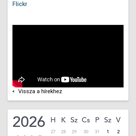
Flickr
Vissza a hírekhez
2026
H
K
Sz
Cs
P
Sz
V
27
28
29
30
31
1
2