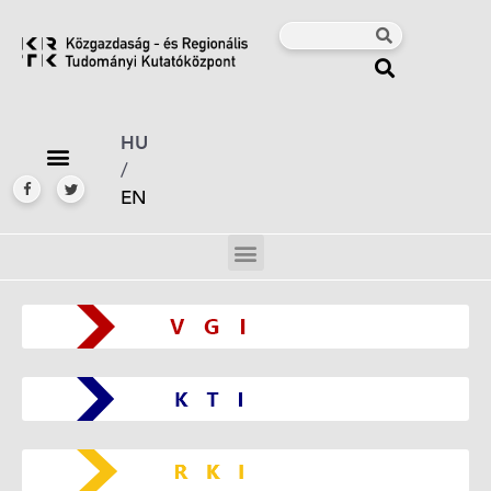
HU
/
EN