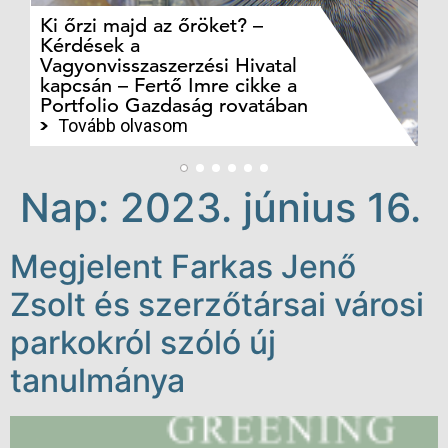
Ki őrzi majd az őröket? –
M
Kérdések a
cé
Vagyonvisszaszerzési Hivatal
ki
kapcsán – Fertő Imre cikke a
ka
Portfolio Gazdaság rovatában
te
Tovább olvasom
Nap:
2023. június 16.
Megjelent Farkas Jenő
Zsolt és szerzőtársai városi
parkokról szóló új
tanulmánya