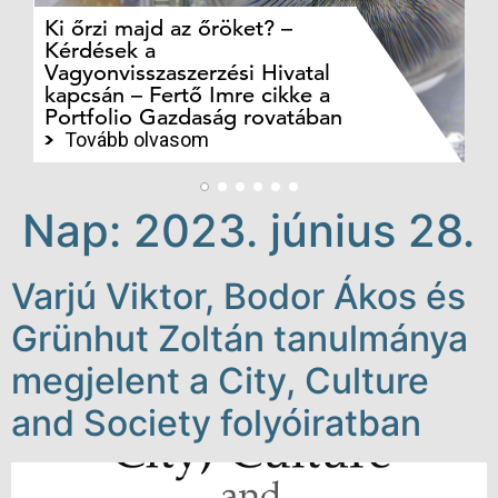
Ki őrzi majd az őröket? –
M
Kérdések a
cé
Vagyonvisszaszerzési Hivatal
ki
kapcsán – Fertő Imre cikke a
ka
Portfolio Gazdaság rovatában
te
Tovább olvasom
Nap:
2023. június 28.
Varjú Viktor, Bodor Ákos és
Grünhut Zoltán tanulmánya
megjelent a City, Culture
and Society folyóiratban