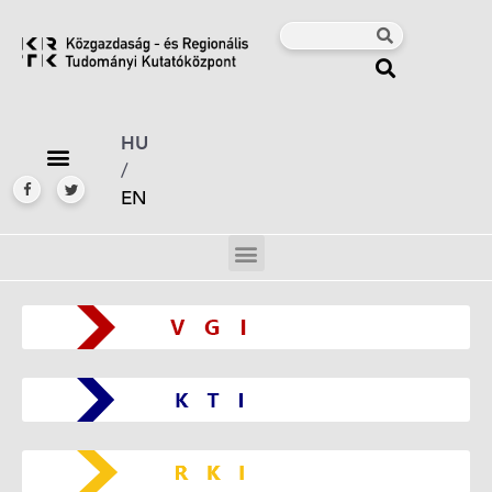
HU
/
EN