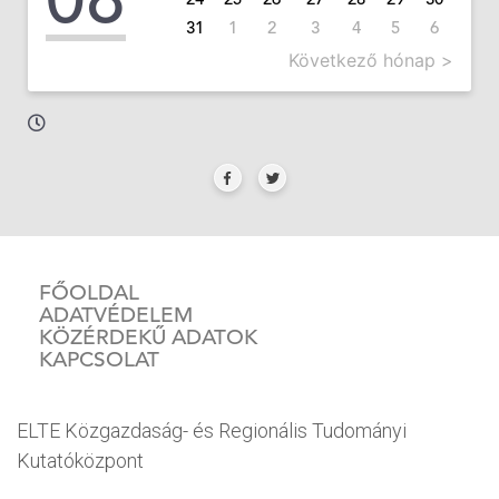
31
1
2
3
4
5
6
Következő hónap >
FŐOLDAL
ADATVÉDELEM
KÖZÉRDEKŰ ADATOK
KAPCSOLAT
ELTE Közgazdaság- és Regionális Tudományi
Kutatóközpont