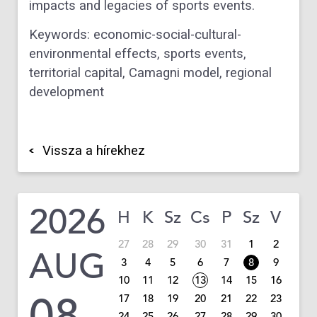
impacts and legacies of sports events.
Keywords: economic-social-cultural-
environmental effects, sports events,
territorial capital, Camagni model, regional
development
Vissza a hírekhez
2026
H
K
Sz
Cs
P
Sz
V
27
28
29
30
31
1
2
AUG
3
4
5
6
7
8
9
10
11
12
13
14
15
16
08
17
18
19
20
21
22
23
24
25
26
27
28
29
30